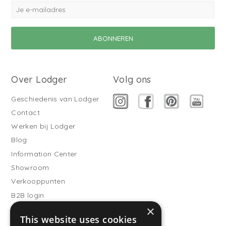
Over Lodger
Volg ons
Geschiedenis van Lodger
Contact
Werken bij Lodger
Blog
Information Center
Showroom
Verkooppunten
B2B login
×
Buitenslaapzakken
This website uses cookies
Word verkooppartner