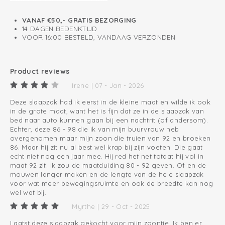
VANAF €50,- GRATIS BEZORGING
14 DAGEN BEDENKTIJD
VOOR 16:00 BESTELD, VANDAAG VERZONDEN
Product reviews
Irene | 07 - Jan - 2026
Deze slaapzak had ik eerst in de kleine maat en wilde ik ook
in de grote maat, want het is fijn dat ze in de slaapzak van
bed naar auto kunnen gaan bij een nachtrit (of andersom).
Echter, deze 86 - 98 die ik van mijn buurvrouw heb
overgenomen maar mijn zoon die truien van 92 en broeken
86. Maar hij zit nu al best wel krap bij zijn voeten. Die gaat
echt niet nog een jaar mee. Hij red het net totdat hij vol in
maat 92 zit. Ik zou de maatduiding 80 - 92 geven. Of en de
mouwen langer maken en de lengte van de hele slaapzak
voor wat meer bewegingsruimte en ook de breedte kan nog
wel wat bij.
Myrthe | 29 - Oct - 2025
Laatst deze slaapzak gekocht voor mijn zoontje. Ik ben er