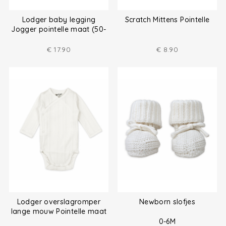
Lodger baby legging
Scratch Mittens Pointelle
Jogger pointelle maat (50-
68)
€
17.90
€
8.90
Lodger overslagromper
Newborn slofjes
lange mouw Pointelle maat
(50-68)
0-6M