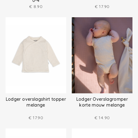
0-4
€
8.90
€
17.90
Lodger overslagshirt topper
Lodger Overslagromper
melange
korte mouw melange
€
17.90
€
14.90