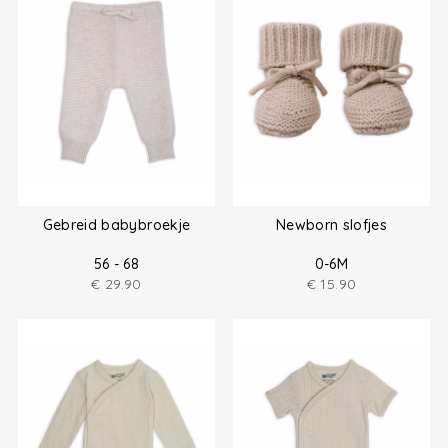
Gebreid babybroekje
Newborn slofjes
56 - 68
0-6M
€
29.90
€
15.90