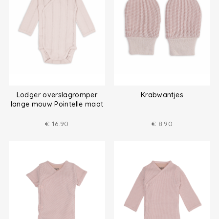
Lodger overslagromper
Krabwantjes
lange mouw Pointelle maat
(50-68)
€
16.90
€
8.90