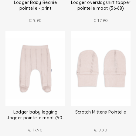
Lodger Baby Beanie
Lodger overslagshirt topper
pointelle - print
pointelle maat (56-68)
€
9.90
€
17.90
Lodger baby legging
Scratch Mittens Pointelle
Jogger pointelle maat (50-
68)
€
17.90
€
8.90