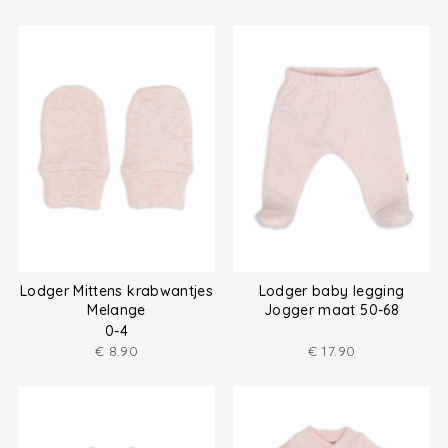
Lodger Mittens krabwantjes
Lodger baby legging
Melange
Jogger maat 50-68
0-4
€
8.90
€
17.90