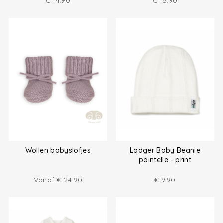
€
14.90
€
15.90
Wollen babyslofjes
Lodger Baby Beanie
pointelle - print
Vanaf
€
24.90
€
9.90