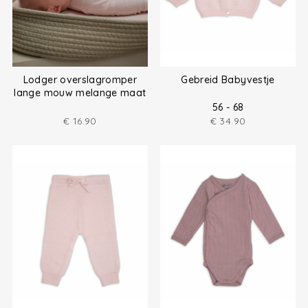
Lodger overslagromper
Gebreid Babyvestje
lange mouw melange maat
(50-80)
56 - 68
€
16.90
€
34.90