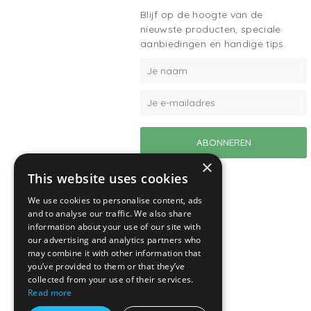
Blijf op de hoogte van de
nieuwste producten, speciale
aanbiedingen en handige tips.
×
This website uses cookies
We use cookies to personalise content, ads
and to analyse our traffic. We also share
information about your use of our site with
our advertising and analytics partners who
may combine it with other information that
you’ve provided to them or that they’ve
collected from your use of their services.
Read more