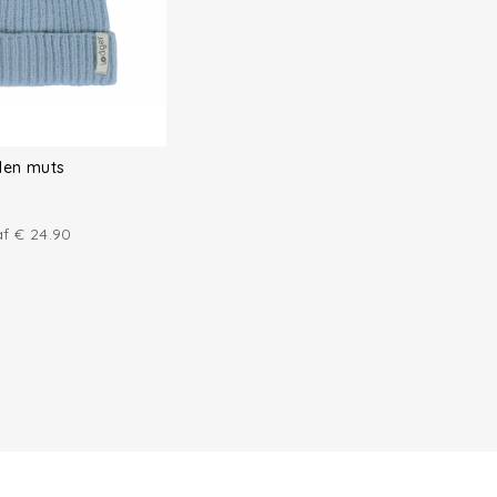
len muts
af
€
24.90