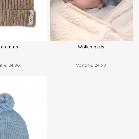
len muts
Wollen muts
af
€
24.90
Vanaf
€
24.90