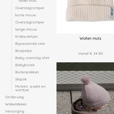
Wollen muts
Overslagromper
korte mouw
Overslagromper
lange mouw
Krabwantjes
Wollen muts
Bijpassende sets
Boxpakje
Vanaf
€
24.90
Baby overslag shirt
Babybroek
Buitenpakken
Skipak
Mutsen, sjaals en
wantjes
Onderweg
Wikkeldeken
Verzorging