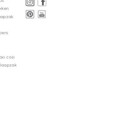
us
kken
laapzak
pers
xi cosi
slaapzak