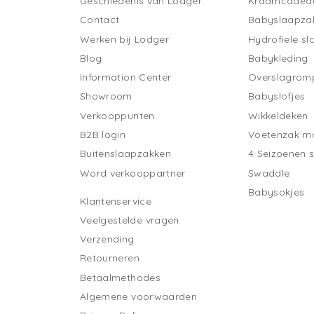
Geschiedenis van Lodger
Kraamcadea
Contact
Babyslaapza
Werken bij Lodger
Hydrofiele s
Blog
Babykleding
Information Center
Overslagrom
Showroom
Babyslofjes
Verkooppunten
Wikkeldeken
B2B login
Voetenzak ma
Buitenslaapzakken
4 Seizoenen 
Word verkooppartner
Swaddle
Babysokjes
Klantenservice
Veelgestelde vragen
Verzending
Retourneren
Betaalmethodes
Algemene voorwaarden