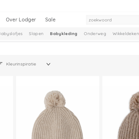
Over Lodger
Sale
Babyslofjes
Slapen
Babykleding
Onderweg
Wikkeldeken
mbelle Collectie
Melange Collectie