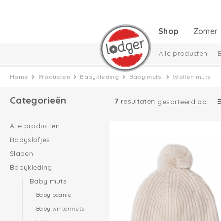
Shop
Zomer
Alle producten
Cadeausets
Ciu
Home
Producten
Babykleding
Baby muts
Wollen muts
Categorieën
7
resultaten
gesorteerd op:
Alle producten
Babyslofjes
Slapen
Babykleding
Baby muts
Baby beanie
Baby wintermuts