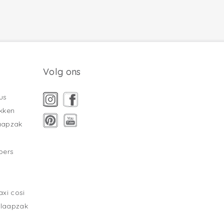
Volg ons
us
kken
laapzak
pers
xi cosi
slaapzak