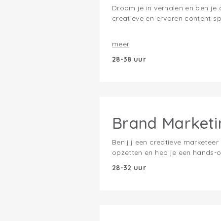
Droom je in verhalen en ben je
creatieve en ervaren content spe
meer
28-38 uur
Brand Marketin
Ben jij een creatieve marketee
opzetten en heb je een hands-on
28-32 uur