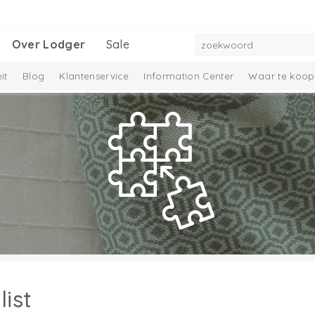
Over Lodger
Sale
it
Blog
Klantenservice
Information Center
Waar te koop
list