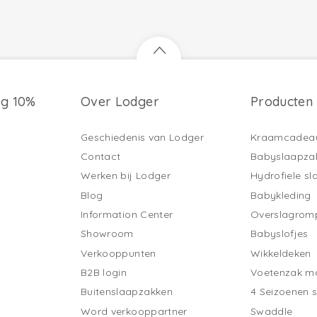
ng 10%
Over Lodger
Producten
Geschiedenis van Lodger
Kraamcadea
Contact
Babyslaapza
Werken bij Lodger
Hydrofiele s
Blog
Babykleding
Information Center
Overslagrom
Showroom
Babyslofjes
Verkooppunten
Wikkeldeken
B2B login
Voetenzak ma
Buitenslaapzakken
4 Seizoenen 
Word verkooppartner
Swaddle