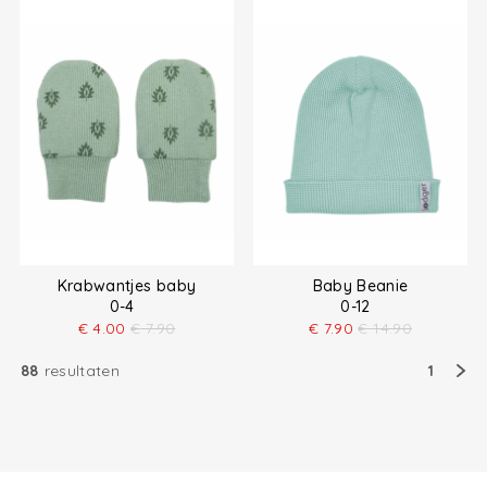
Krabwantjes baby
Baby Beanie
0-4
0-12
€
4.00
€
7.90
€
7.90
€
14.90
88
resultaten
1