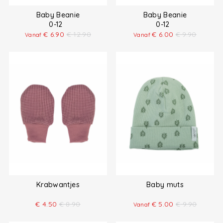
Baby Beanie
Baby Beanie
0-12
0-12
€
6.90
€
12.90
€
6.00
€
9.90
Vanaf
Vanaf
Krabwantjes
Baby muts
€
4.50
€
8.90
€
5.00
€
9.90
Vanaf