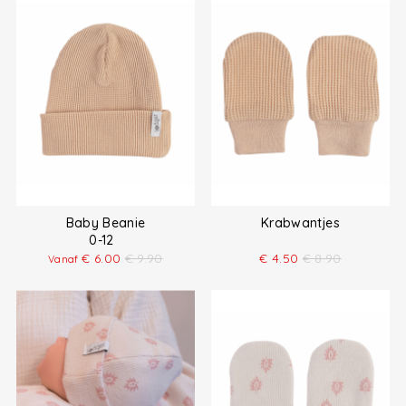
Baby Beanie
Krabwantjes
0-12
€
6.00
€
9.90
€
4.50
€
8.90
Vanaf