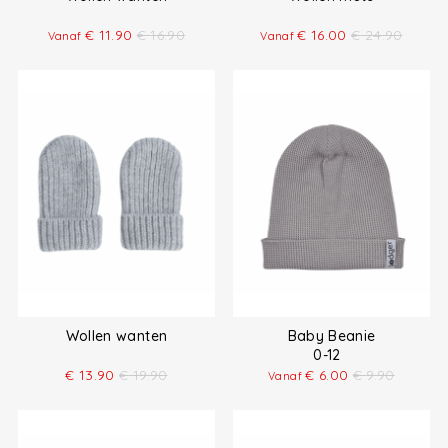
€
11.90
€
16.90
€
16.00
€
24.90
Vanaf
Vanaf
Wollen wanten
Baby Beanie
0-12
€
13.90
€
19.90
€
6.00
€
9.90
Vanaf