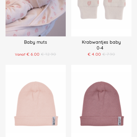
Baby muts
Krabwantjes baby
0-4
€
6.00
€
12.90
€
4.00
€
7.90
Vanaf