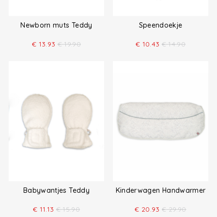
Newborn muts Teddy
Speendoekje
€
13.93
€
19.90
€
10.43
€
14.90
Babywantjes Teddy
Kinderwagen Handwarmer
€
11.13
€
15.90
€
20.93
€
29.90