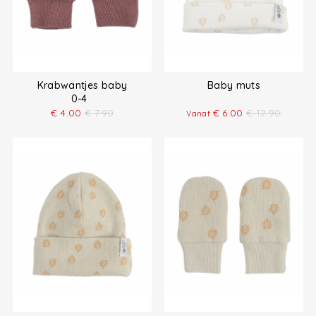
Krabwantjes baby
Baby muts
0-4
€
4.00
€
7.90
€
6.00
€
12.90
Vanaf