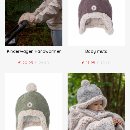
Kinderwagen Handwarmer
Baby muts
€
20.93
€
29.90
€
11.95
€
19.90