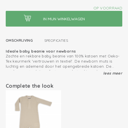
OP VOORRAAD
OMSCHRIJVING
SPECIFICATIES
Ideale baby beanie voor newborns
Zachte en rekbare baby beanie van 100% katoen met Oeko-
Tex keurmerk 'vertrouwen in textiel'. De newborn muts is
luchtig en ademend door het opengebreide katoen. De
newborn muts sluit perfect aan op het nekje en langs de
lees meer
Ook leuk te combineren met de andere producten uit onze
oren van je baby door het rekbare katoen. De babymuts is
Ciumbelle collectie
meteen vanaf de geboorte te gebruiken.
Complete the look
Gebreid katoen; ademend en zacht
Geen naden en stiksels