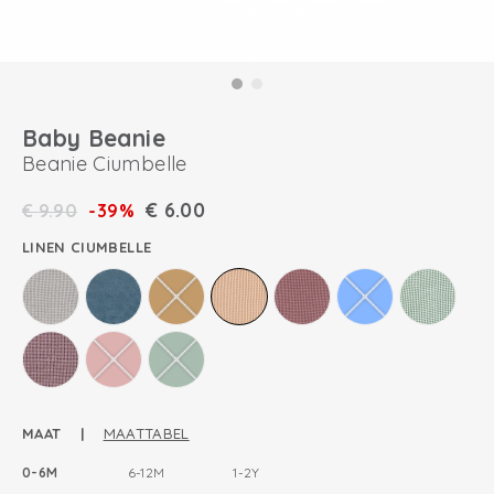
Baby Beanie
Beanie Ciumbelle
€
6.00
€
9.90
-39%
LINEN CIUMBELLE
MAAT |
MAATTABEL
0-6M
6-12M
1-2Y