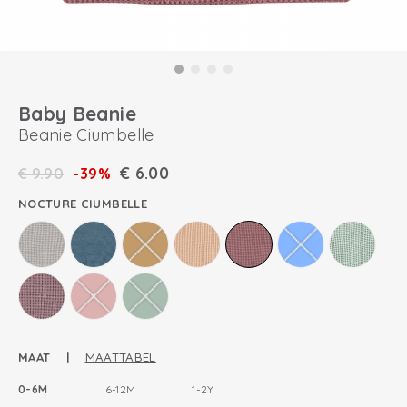
Baby Beanie
Beanie Ciumbelle
€
6.00
€
9.90
-39%
NOCTURE CIUMBELLE
MAAT |
MAATTABEL
0-6M
6-12M
1-2Y