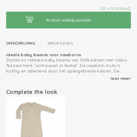
OP VOORRAAD
OMSCHRIJVING
SPECIFICATIES
Ideale baby beanie voor newborns
Zachte en rekbare baby beanie van 100% katoen met Oeko-
Tex keurmerk 'vertrouwen in textiel'. De newborn muts is
luchtig en ademend door het opengebreide katoen. De
newborn muts sluit perfect aan op het nekje en langs de
lees meer
Ook leuk te combineren met de andere producten uit onze
oren van je baby door het rekbare katoen. De babymuts is
Ciumbelle collectie
meteen vanaf de geboorte te gebruiken.
Complete the look
Gebreid katoen; ademend en zacht
Geen naden en stiksels