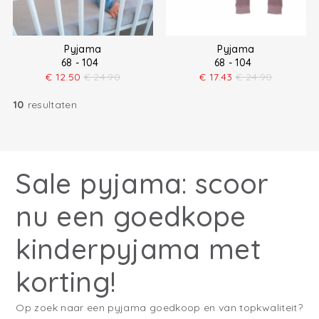
Pyjama
Pyjama
68 - 104
68 - 104
€
12.50
€
24.90
€
17.43
€
24.90
10
resultaten
Sale pyjama: scoor
nu een goedkope
kinderpyjama met
korting!
Op zoek naar een pyjama goedkoop en van topkwaliteit?