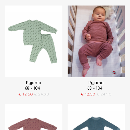
Pyjama
Pyjama
68 - 104
68 - 104
€
12.50
€
24.90
€
12.50
€
24.90