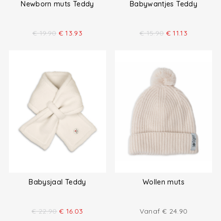
Newborn muts Teddy
Babywantjes Teddy
€
19.90
€
13.93
€
15.90
€
11.13
Babysjaal Teddy
Wollen muts
€
22.90
€
16.03
Vanaf
€
24.90