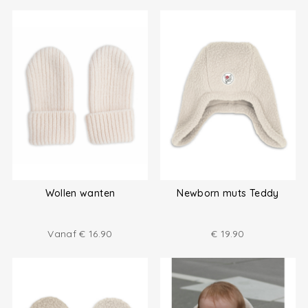
Wollen wanten
Newborn muts Teddy
Vanaf
€
16.90
€
19.90