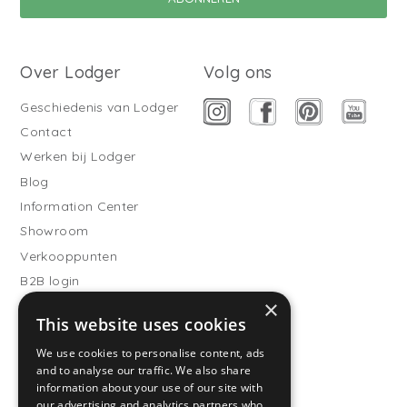
Over Lodger
Volg ons
Geschiedenis van Lodger
Contact
Werken bij Lodger
Blog
Information Center
Showroom
Verkooppunten
B2B login
×
Buitenslaapzakken
This website uses cookies
Word verkooppartner
We use cookies to personalise content, ads
Klantenservice
and to analyse our traffic. We also share
information about your use of our site with
Veelgestelde vragen
our advertising and analytics partners who