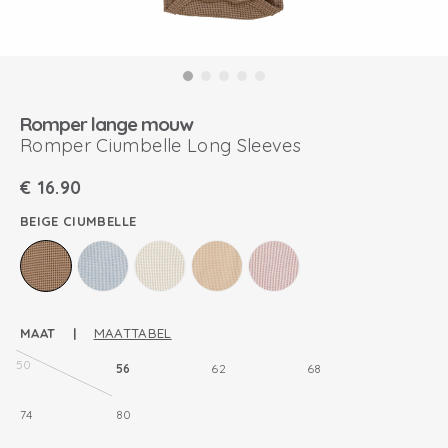
Romper lange mouw
Romper Ciumbelle Long Sleeves
€
16.90
BEIGE CIUMBELLE
MAAT |
MAATTABEL
50
56
62
68
74
80