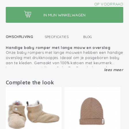
OP VOORRAAD
OMSCHRIJVING
SPECIFICATIES
BLOG
Handige baby romper met lange mouw en overslag
Onze baby rompers met lange mouwen hebben een handige
overslag met drukknoopjes. Ideaal om je pasgeboren baby
aan te kleden. Gemaakt van 100% katoen met keurmerk
'vertrouwen in textiel' van Oeko-Tex. Deze baby omslag
lees meer
Combineer de baby romper met de Ciumbelle babyslofjes en
rompers hebben extra plooien bij de billen zodat er meer
babymuts voor een complete look.
ruimte is voor de luier en de randen niet knellen.
Complete the look
Zo houd jij je katoen producten zo lang mogelijk mooi
Extra plooien bij de billen geven meer ruimte aan een luier
Oeko-Tex gecertificeerd: vrij van schadelijke stoffen
Gebreid katoen; ademend en zacht
Gemakkelijk aan- en uittrekken door overslag