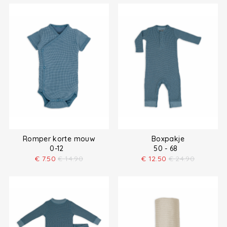
Romper korte mouw
Boxpakje
0-12
50 - 68
€
7.50
€
14.90
€
12.50
€
24.90