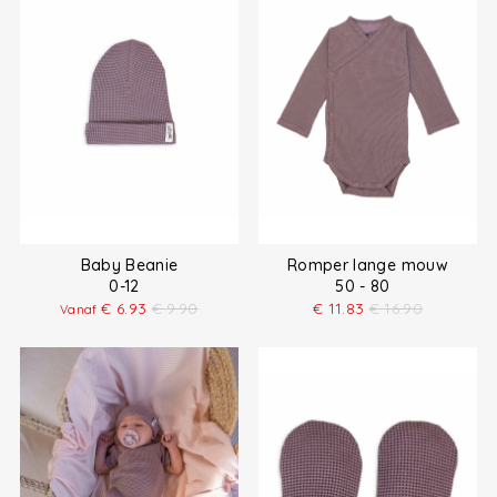
Baby Beanie
Romper lange mouw
0-12
50 - 80
€
6.93
€
9.90
€
11.83
€
16.90
Vanaf