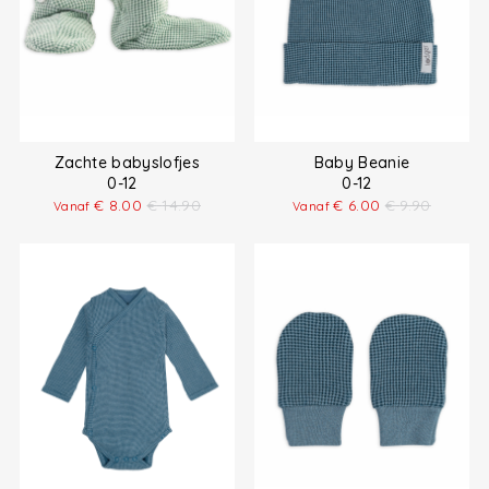
Zachte babyslofjes
Baby Beanie
0-12
0-12
€
8.00
€
14.90
€
6.00
€
9.90
Vanaf
Vanaf