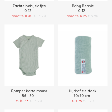
Zachte babyslofjes
Baby Beanie
0-12
0-12
€
8.00
€
14.90
€
6.93
€
9.90
Vanaf
Vanaf
Romper korte mouw
Hydrofiele doek
56 - 80
70x70 cm
€
10.43
€
14.90
€
4.75
€
8.90