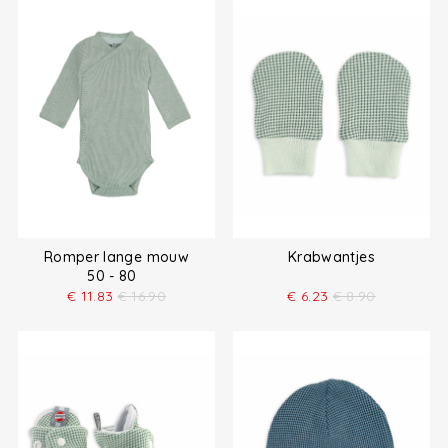
Romper lange mouw
Krabwantjes
50 - 80
€
11.83
€
16.90
€
6.23
€
8.90