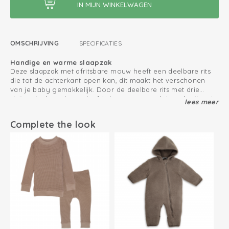
OMSCHRIJVING
SPECIFICATIES
Handige en warme slaapzak
Deze slaapzak met afritsbare mouw heeft een deelbare rits
die tot de achterkant open kan, dit maakt het verschonen
van je baby gemakkelijk. Door de deelbare rits met drie
sluiters is deze slaapzak afritsbare mouw ook te gebruiken in
lees meer
Slaapzak met Oeko-Tex keurmerk
de Autostoel en Maxi cosi. Ideaal om je slapende kind direct
Deze comfortabele slaapzak is gemaakt van katoen en heeft
vanuit de autostoel in bed te leggen.
het Oeko-Tex keurmerk. De slaapzak heeft afritsbare
Complete the look
mouwen en een TOG waarde van 2,4, waardoor hij in ieder
seizoen te gebruiken is. De kleinste maat 50/62 heeft
Voor een heerlijk nachtrust kan je slaapzak combineren met
krabwantjes die ervoor zorgen dat je baby zichzelf niet open
een romper met korte of lange mouwen.
krabt. Deze slaapzak is voor baby’s vanaf geboorte tot en
met 3 jaar te gebruiken.
2.4 TOG
Deelbare rits met 3 sluiters voor gebruik in autostoel
Sluit goed aan op de nek en armen
Maat 50/62 heeft krabwantjes die voorkomen dat je baby