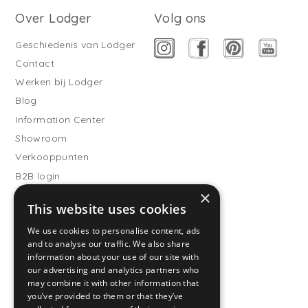
Over Lodger
Volg ons
Geschiedenis van Lodger
Contact
Werken bij Lodger
Blog
Information Center
Showroom
Verkooppunten
B2B login
×
Buitenslaapzakken
This website uses cookies
Word verkooppartner
We use cookies to personalise content, ads
Klantenservice
and to analyse our traffic. We also share
information about your use of our site with
Veelgestelde vragen
our advertising and analytics partners who
Verzending
may combine it with other information that
you’ve provided to them or that they’ve
Retourneren