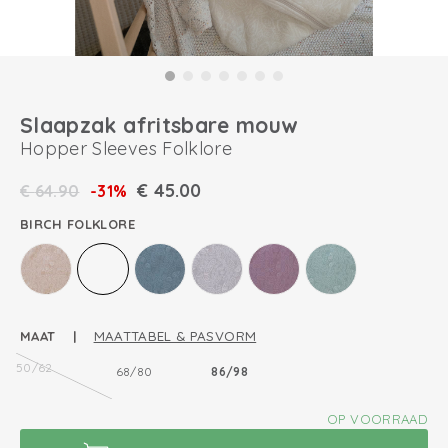
Slaapzak afritsbare mouw
Hopper Sleeves Folklore
€
45.00
€
64.90
-31%
BIRCH FOLKLORE
MAAT |
MAATTABEL & PASVORM
50/62
68/80
86/98
OP VOORRAAD