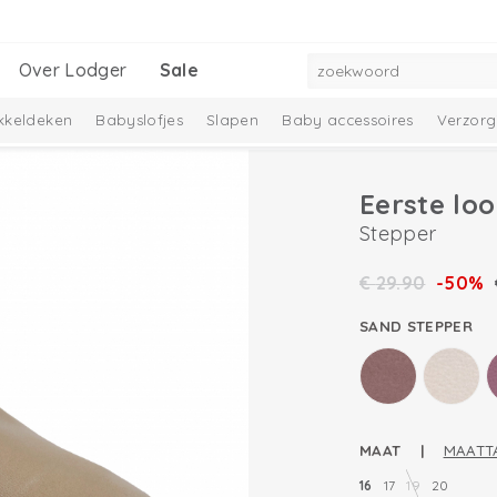
Over Lodger
Sale
kkeldeken
Babyslofjes
Slapen
Baby accessoires
Verzorg
Eerste lo
Stepper
€
29.90
-50%
SAND STEPPER
MAAT |
MAATT
16
17
19
20