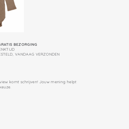
 extra stevigheid
GRATIS BEZORGING
ENKTIJD
BESTELD, VANDAAG VERZONDEN
eview komt schrijven! Jouw mening helpt
keuze.