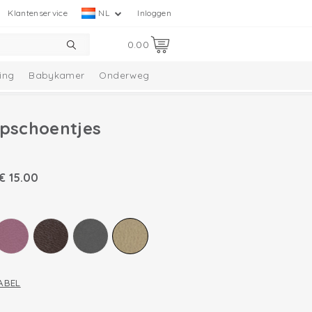
Klantenservice
NL
Inloggen
0.00
ing
Babykamer
Onderweg
opschoentjes
€
15.00
ABEL