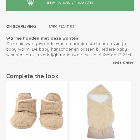
OMSCHRIJVING
SPECIFICATIES
Warme handen met deze wanten
Onze nieuwe gevoerde wanten houden de handen van je
baby warm. De baby hanschoenen passen bij iedere baby
winterjas en zijn verkrijgbaar in twee maten: 6-12M en 12-24M.
lees meer
Raak geen babywantje meer kwijt
De wanten voor je baby zijn duimloos en hebben een
klittenbandsluiting die er voor zorgt dat de handschoenen
Complete the look
goed om de pols blijven zitten en gemakkelijk aan te trekken
zijn. Zorg ervoor dat je geen babywant meer verliest door
Zo houd jij je fleece producten zo lang mogelijk mooi
een koortje door de lussen heen te rijgen.