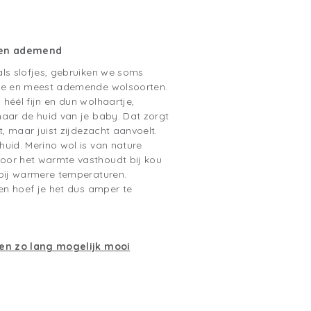
m en ademend
ls slofjes, gebruiken we soms
ste en meest ademende wolsoorten.
héél fijn en dun wolhaartje,
naar de huid van je baby. Dat zorgt
t, maar juist zijdezacht aanvoelt.
uid. Merino wol is van nature
oor het warmte vasthoudt bij kou
 bij warmere temperaturen.
 en hoef je het dus amper te
ten zo lang mogelijk mooi