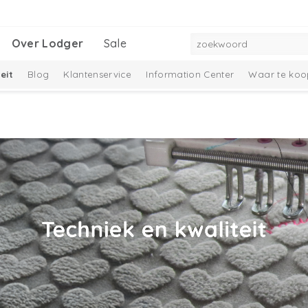
Over Lodger
Sale
eit
Blog
Klantenservice
Information Center
Waar te koo