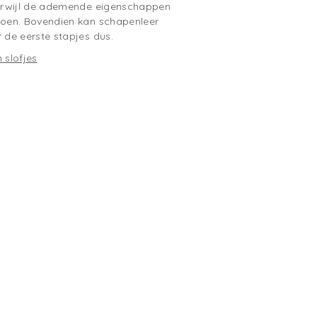
 terwijl de ademende eigenschappen
izoen. Bovendien kan schapenleer
r de eerste stapjes dus.
 slofjes