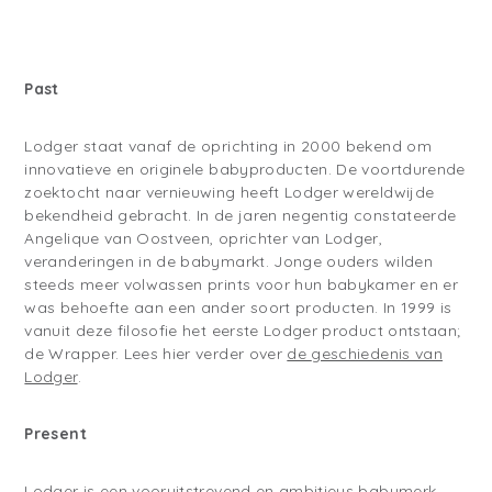
Past
Lodger staat vanaf de oprichting in 2000 bekend om
innovatieve en originele babyproducten. De voortdurende
zoektocht naar vernieuwing heeft Lodger wereldwijde
bekendheid gebracht. In de jaren negentig constateerde
Angelique van Oostveen, oprichter van Lodger,
veranderingen in de babymarkt. Jonge ouders wilden
steeds meer volwassen prints voor hun babykamer en er
was behoefte aan een ander soort producten. In 1999 is
vanuit deze filosofie het eerste Lodger product ontstaan;
de Wrapper. Lees hier verder over
de
geschiedenis van
Lodger
.
Present
Lodger is een vooruitstrevend en ambitieus babymerk