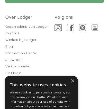
Over Lodger
Volg ons
Geschiedenis van Lodger
Contact
Werken bij Lodger
Blog
Information Center
Showroom
Verkooppunten
B2B login
×
Buitenslaapzakken
This website uses cookies
Word verkooppartner
We use cookies to personalise content, ads
Klantenservice
and to analyse our traffic. We also share
information about your use of our site with
Veelgestelde vragen
our advertising and analytics partners who