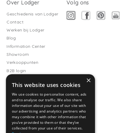
Over Lodger
Volg ons
Geschiedenis van Lodger
Contact
Werken bij Lodger
Blog
Information Center
Showroom
Verkooppunten
B2B login
×
Buitenslaapzakken
This website uses cookies
Word verkooppartner
We use cookies to personalise content, ads
Klantenservice
and to analyse our traffic. We also share
information about your use of our site with
Veelgestelde vragen
our advertising and analytics partners who
Verzending
may combine it with other information that
you’ve provided to them or that they’ve
Retourneren
collected from your use of their services.
Betaalmethodes