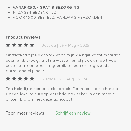
VANAF €50,- GRATIS BEZORGING
14 DAGEN BEDENKTIJD
VOOR 16:00 BESTELD, VANDAAG VERZONDEN
Product reviews
Jessica | 06 - May - 2025
Ontzettend fijne slaapzak voor mijn kleintje! Zacht materiaal,
ademend, droogt snel na wassen en blijft ook mooi! Heb
deze nu al een poos in gebruik en ben er nog steeds
ontzettend blij mee!
Sietske | 21 - Aug - 2024
Een hele fijne zomerse slaapzaak. Een heerlijke zachte stof.
Goede kwaliteit! Koop dezelfde ook zeker in een maatje
groter. Erg blij met deze aankoop!
Toon meer reviews
Schrijf een review