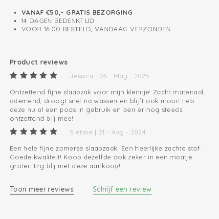
VANAF €50,- GRATIS BEZORGING
14 DAGEN BEDENKTIJD
VOOR 16:00 BESTELD, VANDAAG VERZONDEN
Product reviews
Jessica | 06 - May - 2025
Ontzettend fijne slaapzak voor mijn kleintje! Zacht materiaal,
ademend, droogt snel na wassen en blijft ook mooi! Heb
deze nu al een poos in gebruik en ben er nog steeds
ontzettend blij mee!
Sietske | 21 - Aug - 2024
Een hele fijne zomerse slaapzaak. Een heerlijke zachte stof.
Goede kwaliteit! Koop dezelfde ook zeker in een maatje
groter. Erg blij met deze aankoop!
Toon meer reviews
Schrijf een review