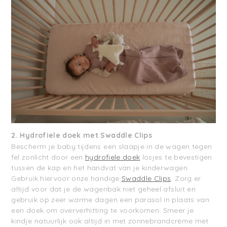
2. Hydrofiele doek met Swaddle Clips
Bescherm je baby tijdens een slaapje in de wagen tegen
fel zonlicht door een
hydrofiele doek
losjes te bevestigen
tussen de kap en het handvat van je kinderwagen.
Gebruik hiervoor onze handige
Swaddle Clips
. Zorg er
altijd voor dat je de wagenbak niet geheel afsluit en
gebruik op zeer warme dagen een parasol in plaats van
een doek om oververhitting te voorkomen. Smeer je
kindje natuurlijk ook altijd in met zonnebrandcrème met