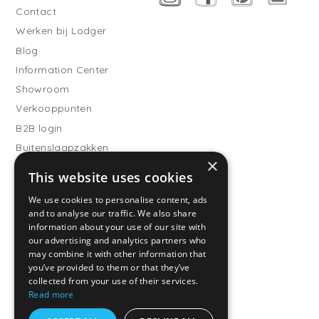
Contact
Werken bij Lodger
Blog
Information Center
Showroom
Verkooppunten
B2B login
Buitenslaapzakken
×
Word verkooppartner
This website uses cookies
Klantenservice
We use cookies to personalise content, ads
and to analyse our traffic. We also share
Veelgestelde vragen
information about your use of our site with
Verzending
our advertising and analytics partners who
Retourneren
may combine it with other information that
you’ve provided to them or that they’ve
Betaalmethodes
collected from your use of their services.
Algemene voorwaarden
Read more
Privacy Policy