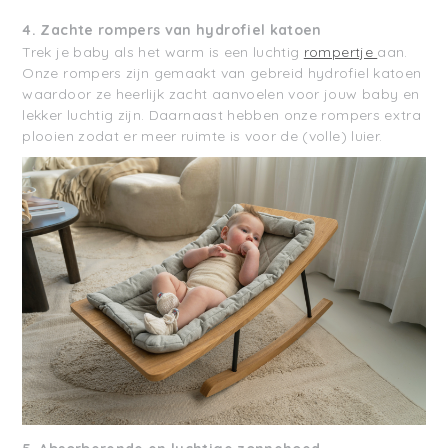
4.
Zachte rompers van hydrofiel katoen
Trek je baby als het warm is een luchtig
rompertje
aan.
Onze rompers zijn gemaakt van gebreid hydrofiel katoen
waardoor ze heerlijk zacht aanvoelen voor jouw baby en
lekker luchtig zijn. Daarnaast hebben onze rompers extra
plooien zodat er meer ruimte is voor de (volle) luier.