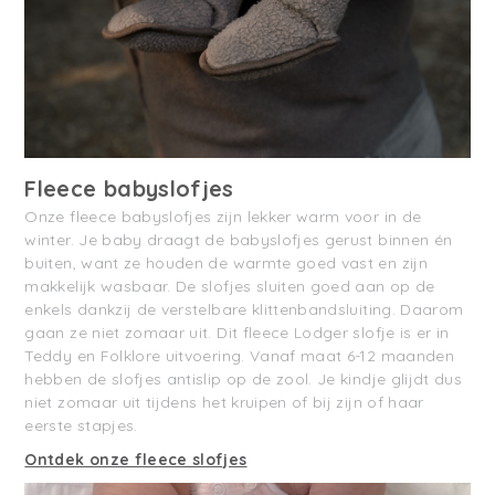
Fleece babyslofjes
Onze fleece babyslofjes zijn lekker warm voor in de
winter. Je baby draagt de babyslofjes gerust binnen én
buiten, want ze houden de warmte goed vast en zijn
makkelijk wasbaar. De slofjes sluiten goed aan op de
enkels dankzij de verstelbare klittenbandsluiting. Daarom
gaan ze niet zomaar uit. Dit fleece Lodger slofje is er in
Teddy en Folklore uitvoering. Vanaf maat 6-12 maanden
hebben de slofjes antislip op de zool. Je kindje glijdt dus
niet zomaar uit tijdens het kruipen of bij zijn of haar
eerste stapjes.
Ontdek onze fleece slofjes