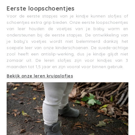
Eerste loopschoentjes
Voor de eerste stapjes van je kindje kunnen slofjes of
schoentjes extra grip bieden. Onze eerste loopschoentjes
van leer houden de voetjes van je baby warm en
ondersteunen bij de eerste stapjes. De ontwikkeling van
je baby’s voetjes wordt niet belemmerd dankzij het
soepele leer van onze kinderschoenen. De suede-achtige
zool heeft een antislip-werking, dus je kindje glijdt niet
zomaar uit. De leren slofjes zijn voor kindjes van 3
maanden tot 1,5 jaar en zijn vooral voor binnen gebruik.
Bekijk onze leren kruipslofjes