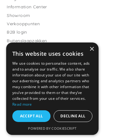
Information Center
Showroom
Verkooppunten
B2B login
Buitenslaapzakken
×
Word verkooppartner
This website uses cookies
Klantenservice
We use cookies to personalise content, ads
and to analyse our traffic. We also share
Veelgestelde vragen
information about your use of our site with
Verzending
our advertising and analytics partners who
Retourneren
may combine it with other information that
you’ve provided to them or that they’ve
Betaalmethodes
collected from your use of their services.
Algemene voorwaarden
Read more
Privacy Policy
ACCEPT ALL
DECLINE ALL
TOG waarde
POWERED BY COOKIESCRIPT