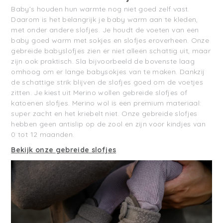
Baby’s houden hun warmte nog niet goed zelf vast.
Daarom is het belangrijk je baby warm aan te kleden,
met onder andere slofjes. Je houdt de voeten van een
baby goed warm met sokjes en slofjes eroverheen. Onze
gebreide babyslofjes zien er niet alleen schattig uit, maar
zijn ook praktisch. Sla bijvoorbeeld de bovenste laag
omhoog om er lange babysokjes van te maken. Dankzij
de schattige strik blijven de slofjes goed om de voetjes
zitten. Je kiest uit Merino wollen gebreide slofjes of
katoenen slofjes. Merino wol is een premium materiaal:
super zacht en het kriebelt niet. Onze gebreide slofjes
hebben geen antislip op de zool en zijn voor kindjes van
0 tot 12 maanden.
Bekijk onze gebreide slofjes