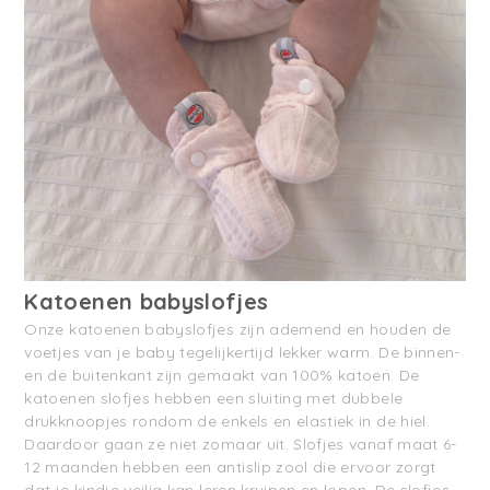
Katoenen babyslofjes
Onze katoenen babyslofjes zijn ademend en houden de
voetjes van je baby tegelijkertijd lekker warm. De binnen-
en de buitenkant zijn gemaakt van 100% katoen. De
katoenen slofjes hebben een sluiting met dubbele
drukknoopjes rondom de enkels en elastiek in de hiel.
Daardoor gaan ze niet zomaar uit. Slofjes vanaf maat 6-
12 maanden hebben een antislip zool die ervoor zorgt
dat je kindje veilig kan leren kruipen en lopen. De slofjes