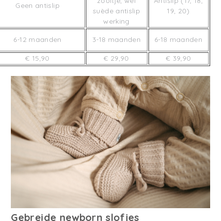
zooltje, wel
Antislip (17, 18,
Geen antislip
suède antislip
19, 20)
werking
6-12 maanden
3-18 maanden
6-18 maanden
€ 15,90
€ 29,90
€ 39,90
Gebreide newborn slofjes