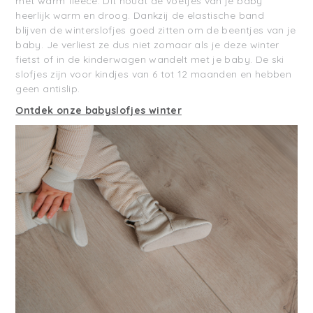
met warm fleece. Dit houdt de voetjes van je baby
heerlijk warm en droog. Dankzij de elastische band
blijven de winterslofjes goed zitten om de beentjes van je
baby. Je verliest ze dus niet zomaar als je deze winter
fietst of in de kinderwagen wandelt met je baby. De ski
slofjes zijn voor kindjes van 6 tot 12 maanden en hebben
geen antislip.
Ontdek onze babyslofjes winter