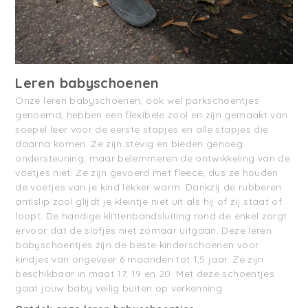
Leren babyschoenen
Onze leren babyschoenen, ook wel parkschoentjes
genoemd, hebben een flexibele zool en zijn gemaakt van
soepel leer voor de eerste stapjes en alle stapjes die
daarna komen. Ze zijn stevig en bieden genoeg
ondersteuning, maar belemmeren de ontwikkeling van de
voetjes niet. Ze zijn gevoerd met fleece, dus ze houden
de voetjes van je kind lekker warm. Dankzij de rubberen
antislip zool glijdt je kleintje niet uit als hij of zij staat of
loopt. De handige klittenbandsluiting rond de enkel zorgt
ervoor dat de slofjes niet zomaar uitgaan. Deze leren
babyschoentjes zijn de beste kinderschoenen voor
kindjes van ongeveer 6 maanden tot 1,5 jaar. Ze zijn
beschikbaar in maat 17, 19 en 20. Met deze schoentjes
gaat jouw baby veilig buiten op verkenning.