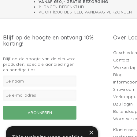
VANAF €50,- GRATIS BEZORGING
14 DAGEN BEDENKTIJD
VOOR 16:00 BESTELD, VANDAAG VERZONDEN
Blijf op de hoogte en ontvang 10%
Over Lo
korting!
Geschieden
Blijf op de hoogte van de nieuwste
Contact
producten, speciale aanbiedingen
Werken bij
en handige tips.
Blog
Informatio
Showroom
Verkooppu
B2B login
Buitenslaa
Word verk
Klantenserv
×