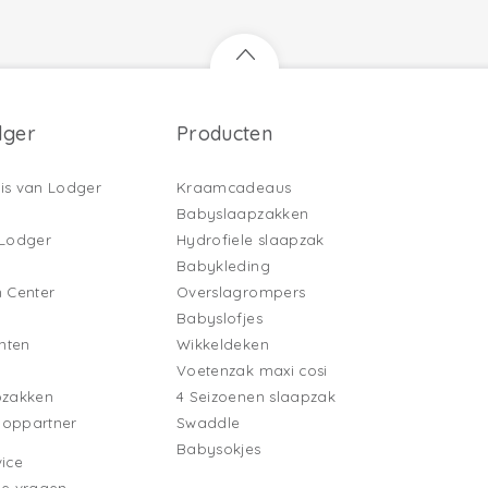
dger
Producten
is van Lodger
Kraamcadeaus
Babyslaapzakken
 Lodger
Hydrofiele slaapzak
Babykleding
n Center
Overslagrompers
Babyslofjes
nten
Wikkeldeken
Voetenzak maxi cosi
pzakken
4 Seizoenen slaapzak
ooppartner
Swaddle
Babysokjes
ice