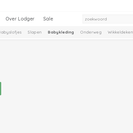
Over Lodger
Sale
Babyslofjes
Slapen
Babykleding
Onderweg
Wikkeldeken
mbelle Collectie
Melange Collectie