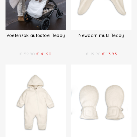
Voetenzak autostoel Teddy
Newborn muts Teddy
€
59.90
€
41.90
€
19.90
€
13.93