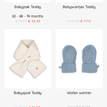
Babypak Teddy
Babywantjes Teddy
62 - 68 - 74 months
€
37.90
€
24.43
€
15.90
€
11.13
Babysjaal Teddy
Wollen wanten