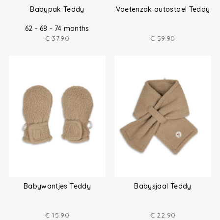
Babypak Teddy
Voetenzak autostoel Teddy
62 - 68 - 74 months
€
37.90
€
59.90
Babywantjes Teddy
Babysjaal Teddy
€
15.90
€
22.90