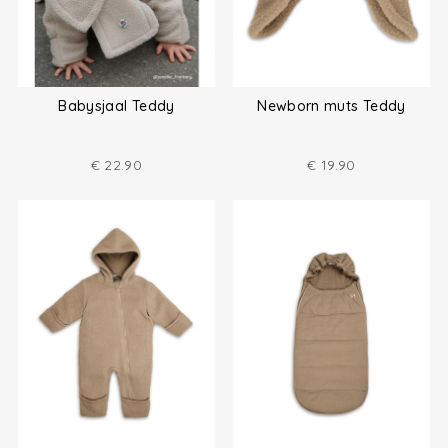
Babysjaal Teddy
Newborn muts Teddy
€
22.90
€
19.90