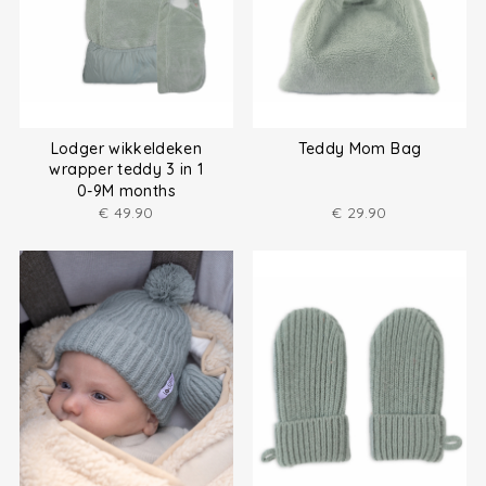
Lodger wikkeldeken
Teddy Mom Bag
wrapper teddy 3 in 1
0-9M months
€
49.90
€
29.90