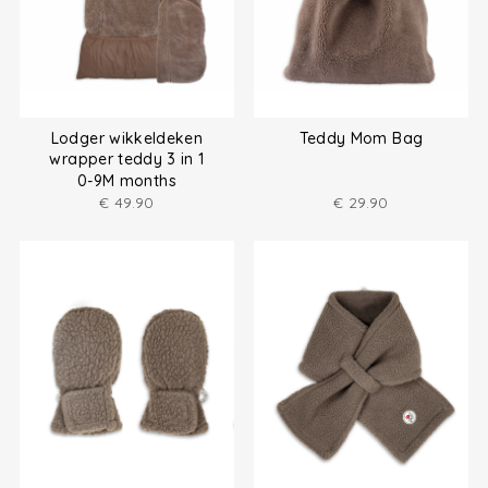
Lodger wikkeldeken
Teddy Mom Bag
wrapper teddy 3 in 1
0-9M months
€
49.90
€
29.90