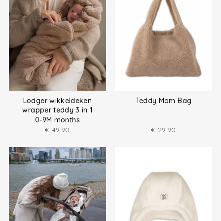
Lodger wikkeldeken
Teddy Mom Bag
wrapper teddy 3 in 1
0-9M months
€
49.90
€
29.90