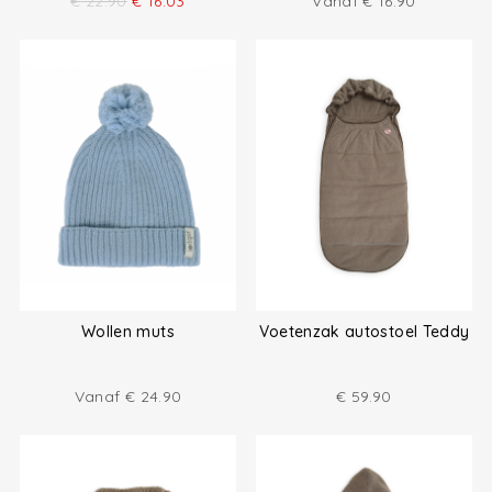
€
22.90
€
16.03
Vanaf
€
16.90
Wollen muts
Voetenzak autostoel Teddy
Vanaf
€
24.90
€
59.90