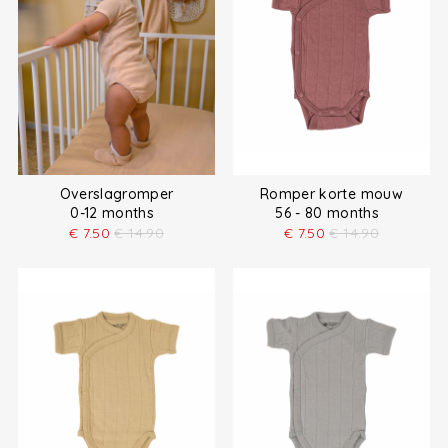
Overslagromper
Romper korte mouw
0-12 months
56 - 80 months
€
7.50
€
14.90
€
7.50
€
14.90