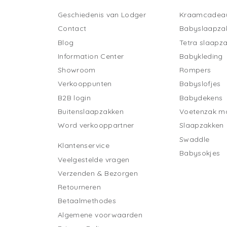
Geschiedenis van Lodger
Kraamcadea
Contact
Babyslaapza
Blog
Tetra slaapz
Information Center
Babykleding
Showroom
Rompers
Verkooppunten
Babyslofjes
B2B login
Babydekens
Buitenslaapzakken
Voetenzak ma
Word verkooppartner
Slaapzakken
Swaddle
Klantenservice
Babysokjes
Veelgestelde vragen
Verzenden & Bezorgen
Retourneren
Betaalmethodes
Algemene voorwaarden