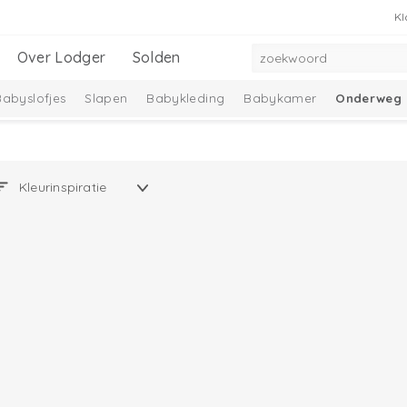
Kl
Over Lodger
Solden
Babyslofjes
Slapen
Babykleding
Babykamer
Onderweg
adeausets
Nieuwe collectie
Ciumbelle Collectie
Solid Collec