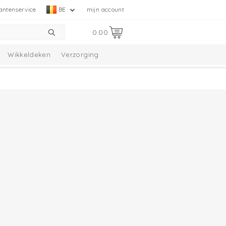
antenservice
BE
mijn account
0.00
Wikkeldeken
Verzorging
tie
Melange Collectie