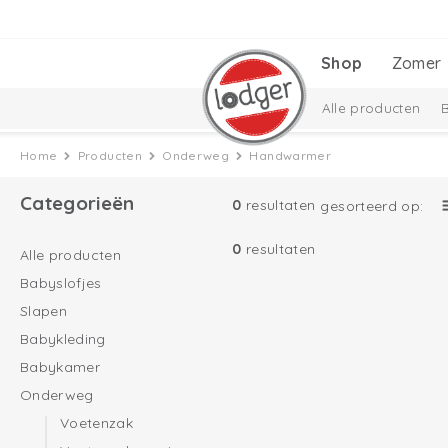
Shop
Zomer
Alle producten
Babyuitzetlijst
C
Home
Producten
Onderweg
Handwarmer
Taslon Collectie
Categorieën
0
resultaten
gesorteerd op:
0
resultaten
Alle producten
Babyslofjes
Slapen
Babykleding
Babykamer
Onderweg
Voetenzak