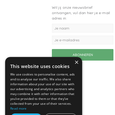
Wil jij onze nieuwsbrief
ontvangen, vul dan hier je e-mail
adres in:
×
This website uses cookies
We use cookies to personalise content, ads
and to analyse our traffic. We also share
information about your use of our site with
our advertising and analytics partners who
may combine it with other information that
you’ve provided to them or that they’ve
collected from your use of their services.
Read more