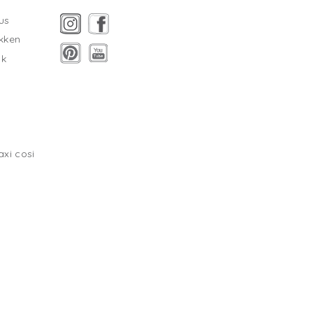
us
kken
ak
xi cosi