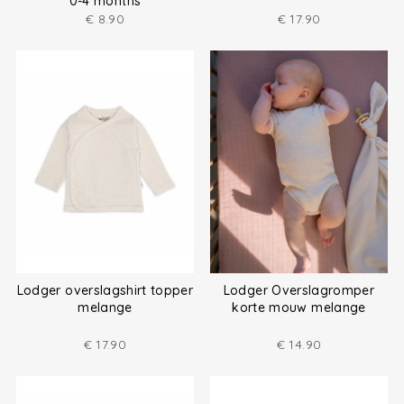
0-4 months
€
8.90
€
17.90
Lodger overslagshirt topper
Lodger Overslagromper
melange
korte mouw melange
€
17.90
€
14.90