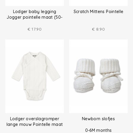
Lodger baby legging
Scratch Mittens Pointelle
Jogger pointelle maat (50-
68)
€
17.90
€
8.90
Lodger overslagromper
Newborn slofjes
lange mouw Pointelle maat
(50-68)
0-6M months