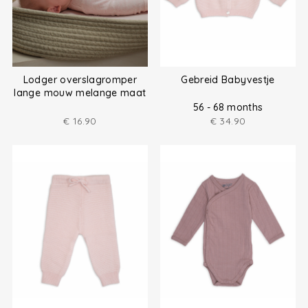
Lodger overslagromper
Gebreid Babyvestje
lange mouw melange maat
(50-80)
56 - 68 months
€
16.90
€
34.90