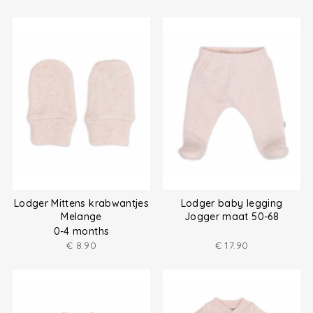
Lodger Mittens krabwantjes
Lodger baby legging
Melange
Jogger maat 50-68
0-4 months
€
8.90
€
17.90