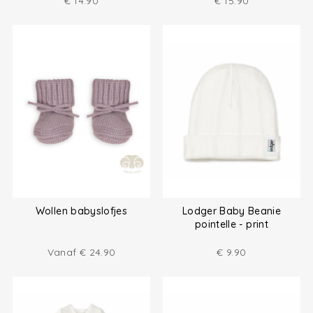
€
14.90
€
15.90
Wollen babyslofjes
Lodger Baby Beanie
pointelle - print
Vanaf
€
24.90
€
9.90