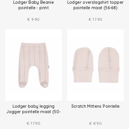
Lodger Baby Beanie
Lodger overslagshirt topper
pointelle - print
pointelle maat (56-68)
€
9.90
€
17.90
Lodger baby legging
Scratch Mittens Pointelle
Jogger pointelle maat (50-
68)
€
17.90
€
8.90