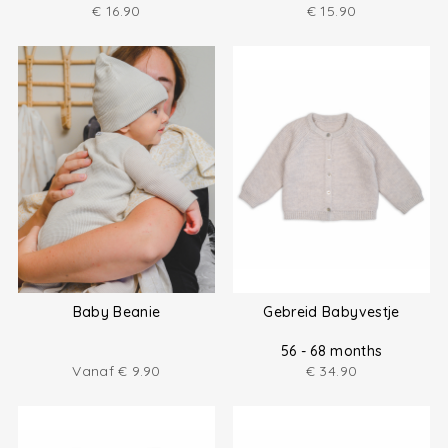
€
16.90
€
15.90
Baby Beanie
Gebreid Babyvestje
56 - 68 months
Vanaf
€
9.90
€
34.90