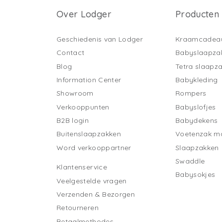
Over Lodger
Producten
Geschiedenis van Lodger
Kraamcadea
Contact
Babyslaapza
Blog
Tetra slaapz
Information Center
Babykleding
Showroom
Rompers
Verkooppunten
Babyslofjes
B2B login
Babydekens
Buitenslaapzakken
Voetenzak ma
Word verkooppartner
Slaapzakken
Swaddle
Klantenservice
Babysokjes
Veelgestelde vragen
Verzenden & Bezorgen
Retourneren
Betaalmethodes