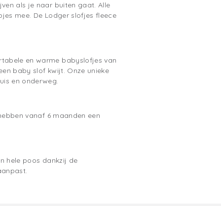
en als je naar buiten gaat. Alle
pjes mee. De Lodger slofjes fleece
ortabele en warme babyslofjes van
een baby slof kwijt. Onze unieke
huis en onderweg.
es hebben vanaf 6 maanden een
en hele poos dankzij de
aanpast.