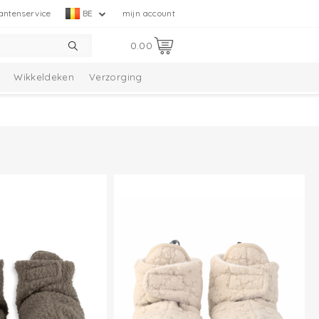
antenservice
BE
mijn account
0.00
Wikkeldeken
Verzorging
tie
Melange Collectie