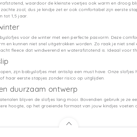
rafstotend, waardoor de kleinste voetjes ook warm en droog blijv
achte zool, dus je kindje zet er ook comfortabel zijn eerste sta
 tot 1,5 jaar.
winter
abyslofjes voor de winter met een perfecte pasvorm. Deze comf
 en kunnen niet snel uitgetrokken worden. Zo raak je niet snel 
acht fleece dat windwerend en waterafstotend is. Ideaal voor t
lip
 lopen, zijn babyslofjes met antislip een must have. Onze slofj
 of haar eerste stapjes zonder risico op uitglijden.
 en duurzaam ontwerp
terialen blijven de slofjes lang mooi. Bovendien gebruik je ze e
zekere hoogte, op het groeiende formaat van jouw kindjes voeten 