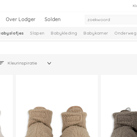
Kl
Over Lodger
Solden
Babyslofjes
Slapen
Babykleding
Babykamer
Onderweg
adeausets
Nieuwe collectie
Ciumbelle Collectie
Solid Collec