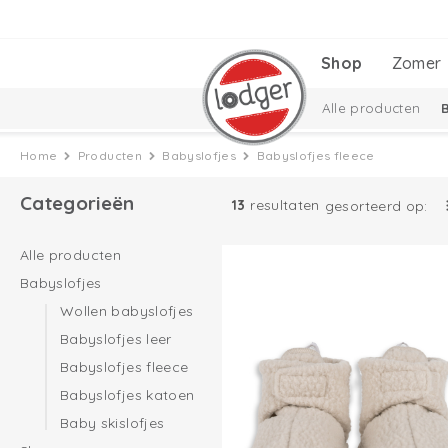
Shop
Zomer
Alle producten
Babyuitzetlijst
C
Home
Producten
Babyslofjes
Babyslofjes fleece
Taslon Collectie
Categorieën
13
resultaten
gesorteerd op:
Alle producten
Babyslofjes
Wollen babyslofjes
Babyslofjes leer
Babyslofjes fleece
Babyslofjes katoen
Baby skislofjes