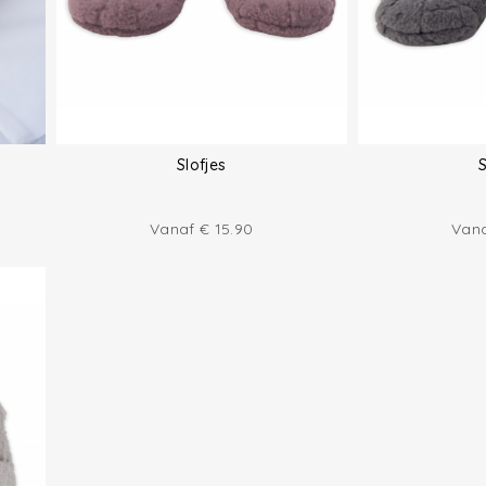
Slofjes
S
Vanaf
€
15.90
Van