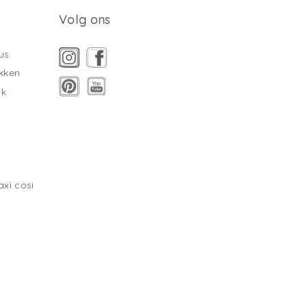
Volg ons
us
kken
ak
xi cosi