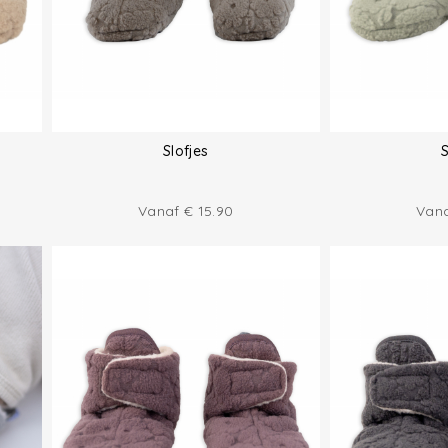
Slofjes
S
Vanaf
€
15.90
Van