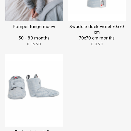
Romper lange mouw
Swaddle doek wafel 70x70
cm
50 - 80 months
70x70 cm months
€
16.90
€
8.90