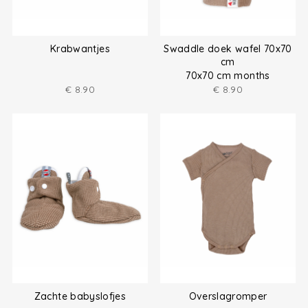
Krabwantjes
Swaddle doek wafel 70x70
cm
70x70 cm months
€
8.90
€
8.90
Zachte babyslofjes
Overslagromper