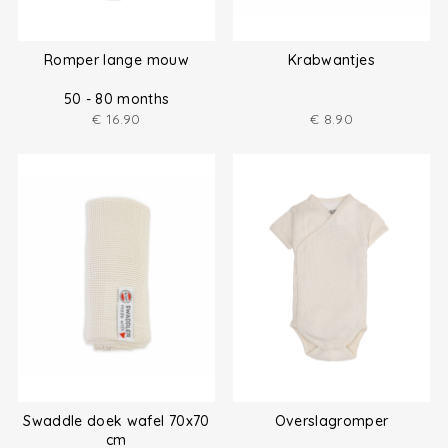
Romper lange mouw
Krabwantjes
50 - 80 months
€
16.90
€
8.90
Swaddle doek wafel 70x70
Overslagromper
cm