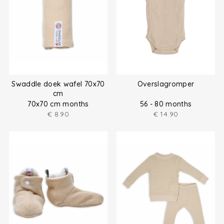
Swaddle doek wafel 70x70
Overslagromper
cm
70x70 cm months
56 - 80 months
€
8.90
€
14.90