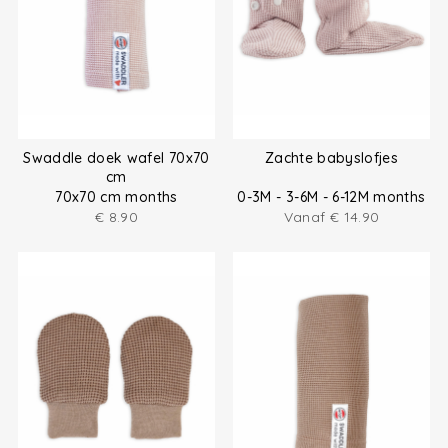
Swaddle doek wafel 70x70
Zachte babyslofjes
cm
70x70 cm months
0-3M - 3-6M - 6-12M months
€
8.90
Vanaf
€
14.90