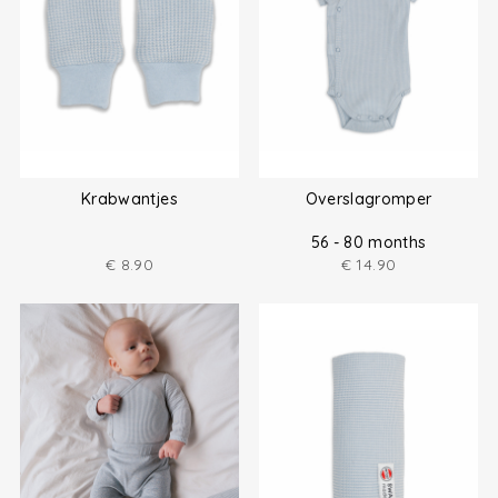
Krabwantjes
Overslagromper
56 - 80 months
€
8.90
€
14.90