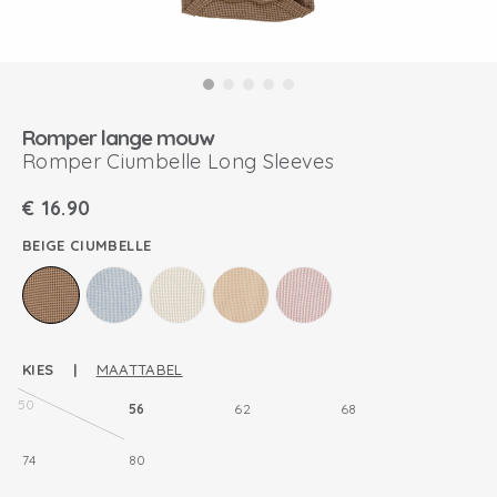
Romper lange mouw
Romper Ciumbelle Long Sleeves
€
16.90
BEIGE CIUMBELLE
KIES |
MAATTABEL
50
56
62
68
74
80