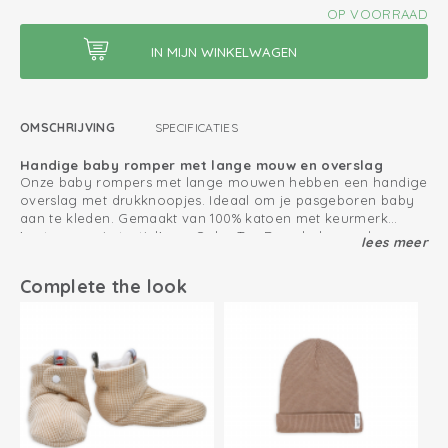
OP VOORRAAD
OMSCHRIJVING
SPECIFICATIES
Handige baby romper met lange mouw en overslag
Onze baby rompers met lange mouwen hebben een handige
overslag met drukknoopjes. Ideaal om je pasgeboren baby
aan te kleden. Gemaakt van 100% katoen met keurmerk
'vertrouwen in textiel' van Oeko-Tex. Deze baby omslag
lees meer
Combineer de baby romper met de Ciumbelle babyslofjes en
rompers hebben extra plooien bij de billen zodat er meer
babymuts voor een complete look.
ruimte is voor de luier en de randen niet knellen.
Complete the look
Zo houd jij je katoen producten zo lang mogelijk mooi
Extra plooien bij de billen geven meer ruimte aan een luier
Oeko-Tex gecertificeerd: vrij van schadelijke stoffen
Gebreid katoen; ademend en zacht
Gemakkelijk aan- en uittrekken door overslag