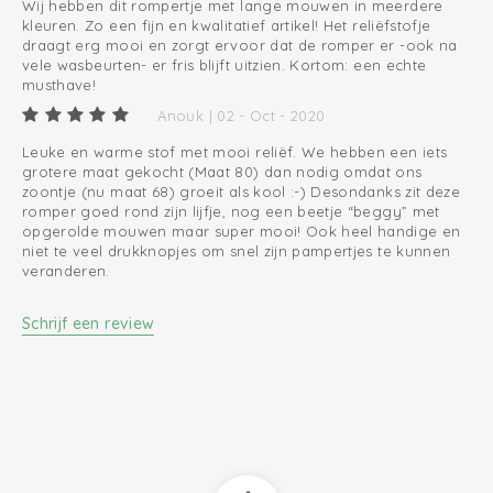
Wij hebben dit rompertje met lange mouwen in meerdere
kleuren. Zo een fijn en kwalitatief artikel! Het reliëfstofje
draagt erg mooi en zorgt ervoor dat de romper er -ook na
vele wasbeurten- er fris blijft uitzien. Kortom: een echte
musthave!
Anouk | 02 - Oct - 2020
Leuke en warme stof met mooi reliëf. We hebben een iets
grotere maat gekocht (Maat 80) dan nodig omdat ons
zoontje (nu maat 68) groeit als kool :-) Desondanks zit deze
romper goed rond zijn lijfje, nog een beetje “beggy” met
opgerolde mouwen maar super mooi! Ook heel handige en
niet te veel drukknopjes om snel zijn pampertjes te kunnen
veranderen.
Schrijf een review