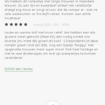
Wij hebben dit rompertje met lange mouwen in meerdere
kleuren. Zo een fijn en kwalitatief artikel! Het reliëfstofje
draagt erg mooi en zorgt ervoor dat de romper er -ook na
vele wasbeurten- er fris blijft uitzien. Kortom: een echte
musthave!
Anouk | 02 - Oct - 2020
Leuke en warme stof met mooi reliëf. We hebben een iets
grotere maat gekocht (Maat 80) dan nodig omdat ons
zoontje (nu maat 68) groeit als kool :-) Desondanks zit deze
romper goed rond zijn lijfje, nog een beetje “beggy” met
opgerolde mouwen maar super mooi! Ook heel handige en
niet te veel drukknopjes om snel zijn pampertjes te kunnen
veranderen.
Schrijf een review