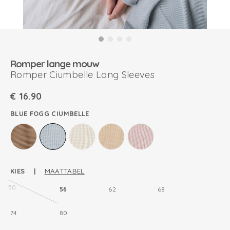
Romper lange mouw
Romper Ciumbelle Long Sleeves
€
16.90
BLUE FOGG CIUMBELLE
KIES |
MAATTABEL
50
56
62
68
74
80