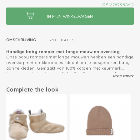
OP VOORRAAD
OMSCHRIJVING
SPECIFICATIES
Handige baby romper met lange mouw en overslag
Onze baby rompers met lange mouwen hebben een handige
overslag met drukknoopjes. Ideaal om je pasgeboren baby
aan te kleden. Gemaakt van 100% katoen met keurmerk
'vertrouwen in textiel' van Oeko-Tex. Deze baby omslag
lees meer
Combineer de baby romper met de Ciumbelle babyslofjes en
rompers hebben extra plooien bij de billen zodat er meer
babymuts voor een complete look.
ruimte is voor de luier en de randen niet knellen.
Complete the look
Zo houd jij je katoen producten zo lang mogelijk mooi
Extra plooien bij de billen geven meer ruimte aan een luier
Oeko-Tex gecertificeerd: vrij van schadelijke stoffen
Gebreid katoen; ademend en zacht
Gemakkelijk aan- en uittrekken door overslag