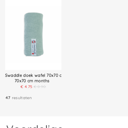
Swaddle doek wafel 70x70 cm
70x70 cm months
€
4.75
€
8.90
47
resultaten