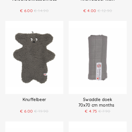
€
6.00
€
14.90
€
4.00
€
12.90
Knuffelbeer
Swaddle doek
70x70 cm months
€
6.00
€
19.90
€
4.75
€
7.90