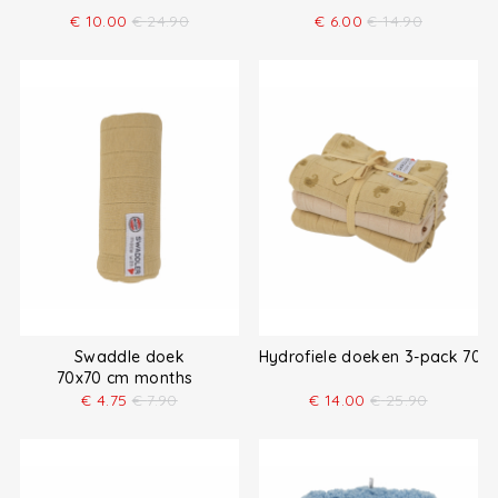
€
10.00
€
24.90
€
6.00
€
14.90
Swaddle doek
Hydrofiele doeken 3-pack 70x
70x70 cm months
€
4.75
€
7.90
€
14.00
€
25.90