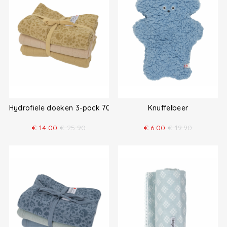
Hydrofiele doeken 3-pack 70x70
Knuffelbeer
€
14.00
€
25.90
€
6.00
€
19.90