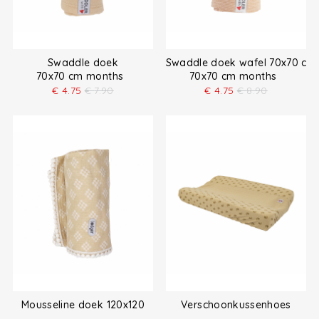
Swaddle doek
Swaddle doek wafel 70x70 cm
70x70 cm months
70x70 cm months
€
4.75
€
7.90
€
4.75
€
8.90
Mousseline doek 120x120
Verschoonkussenhoes