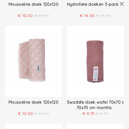
Mousseline doek 120x120
Hydrofiele doeken 3-pack 70x
€
10.00
€
24.90
€
14.00
€
25.90
Mousseline doek 120x120
Swaddle doek wafel 70x70 cm
70x70 cm months
€
10.00
€
24.90
€
4.75
€
8.90