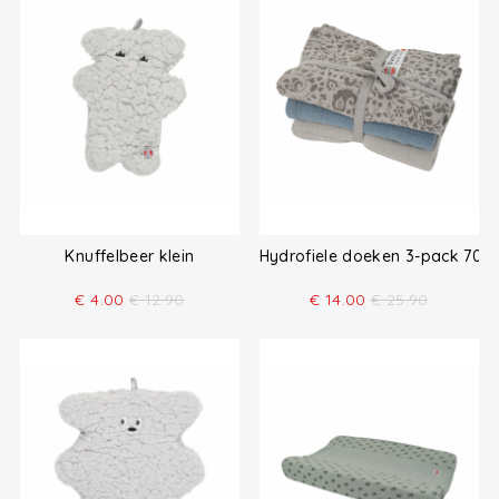
Knuffelbeer klein
Hydrofiele doeken 3-pack 70x
€
4.00
€
12.90
€
14.00
€
25.90