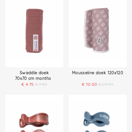
Swaddle doek
Mousseline doek 120x120
70x70 cm months
€
4.75
€
7.90
€
10.00
€
24.90