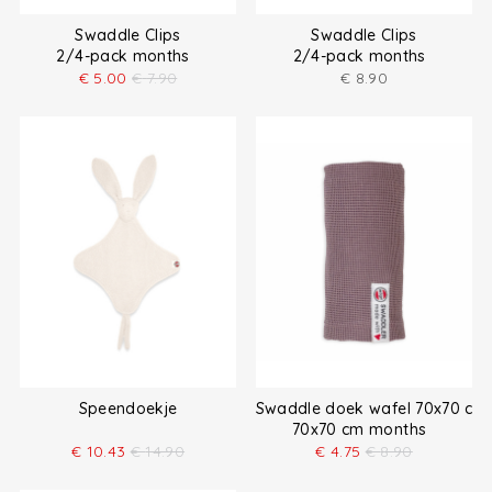
Swaddle Clips
Swaddle Clips
2/4-pack months
2/4-pack months
€
5.00
€
7.90
€
8.90
Speendoekje
Swaddle doek wafel 70x70 cm
70x70 cm months
€
10.43
€
14.90
€
4.75
€
8.90