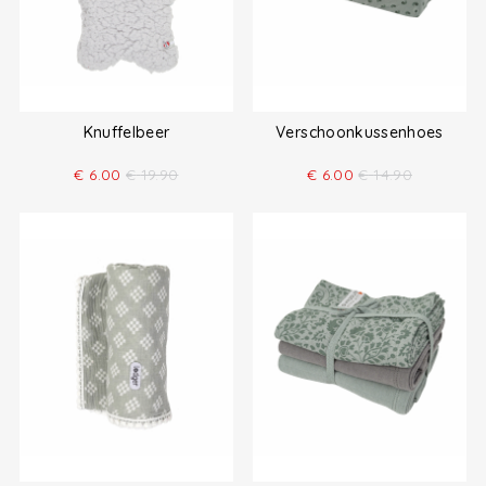
Knuffelbeer
Verschoonkussenhoes
€
6.00
€
19.90
€
6.00
€
14.90