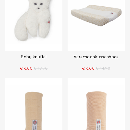
Baby knuffel
Verschoonkussenhoes
€
6.00
€
17.90
€
6.00
€
14.90