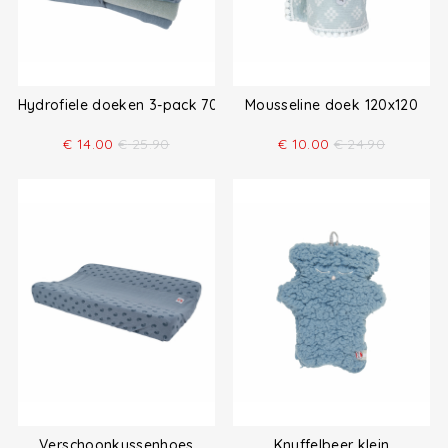
Hydrofiele doeken 3-pack 70x70
Mousseline doek 120x120
€
14.00
€
25.90
€
10.00
€
24.90
Verschoonkussenhoes
Knuffelbeer klein