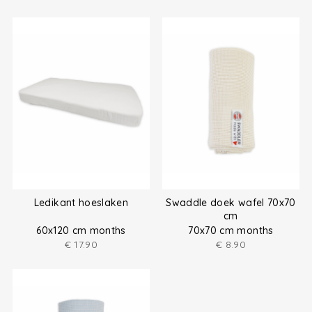
Ledikant hoeslaken
Swaddle doek wafel 70x70
cm
60x120 cm months
70x70 cm months
€
17.90
€
8.90