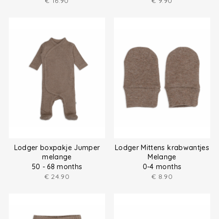
€
16.90
€
9.90
Lodger boxpakje Jumper
Lodger Mittens krabwantjes
melange
Melange
50 - 68 months
0-4 months
€
24.90
€
8.90