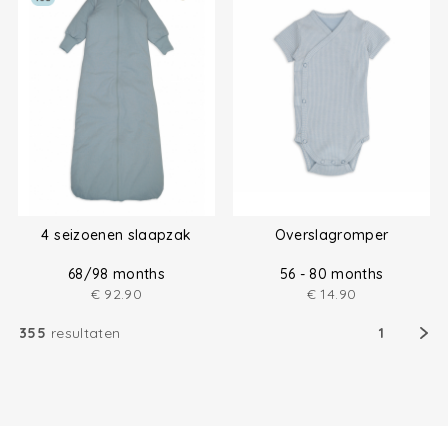
4 seizoenen slaapzak
Overslagromper
68/98 months
56 - 80 months
€
92.90
€
14.90
355
resultaten
1