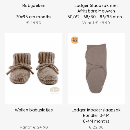
Babydeken
Lodger Slaapzak met
Afritsbare Mouwen
70x95 cm months
50/62 - 68/80 - 86/98 months
€
44.90
Vanaf
€
49.90
Wollen babyslofjes
Lodger inbakerslaapzak
Bundler 0-4M
0-4M months
Vanaf
€
24.90
€
22.90