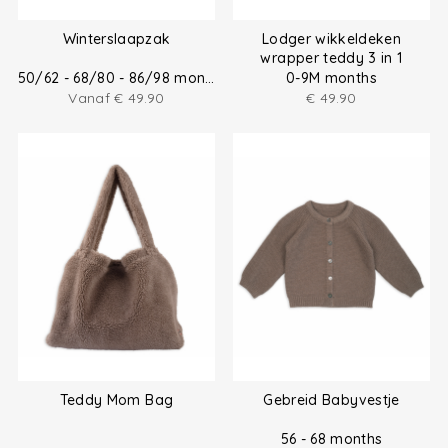
Winterslaapzak
Lodger wikkeldeken
wrapper teddy 3 in 1
50/62 - 68/80 - 86/98 months
0-9M months
Vanaf
€
49.90
€
49.90
Teddy Mom Bag
Gebreid Babyvestje
56 - 68 months