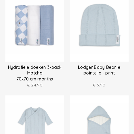
Hydrofiele doeken 3-pack
Lodger Baby Beanie
Matcha
pointelle - print
70x70 cm months
€
24.90
€
9.90