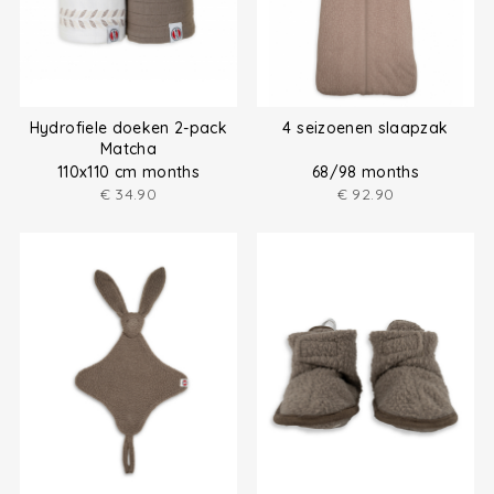
Hydrofiele doeken 2-pack
4 seizoenen slaapzak
Matcha
110x110 cm months
68/98 months
€
34.90
€
92.90