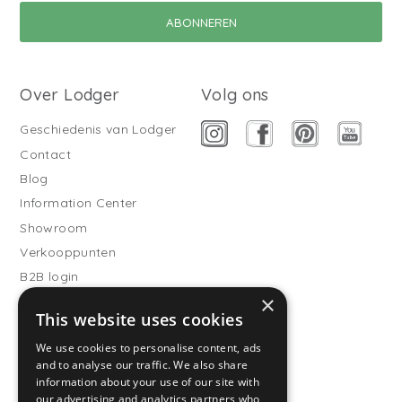
Over Lodger
Volg ons
Geschiedenis van Lodger
Contact
Blog
Information Center
Showroom
Verkooppunten
B2B login
×
Buitenslaapzakken
This website uses cookies
Word verkooppartner
We use cookies to personalise content, ads
Klantenservice
and to analyse our traffic. We also share
information about your use of our site with
Veelgestelde vragen
our advertising and analytics partners who