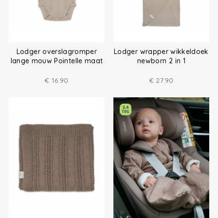
Lodger overslagromper
Lodger wrapper wikkeldoek
lange mouw Pointelle maat
newborn 2 in 1
(50-68)
€
16.90
€
27.90