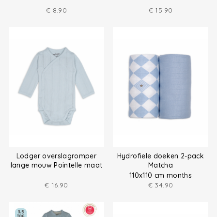
€
8.90
€
15.90
Lodger overslagromper
Hydrofiele doeken 2-pack
lange mouw Pointelle maat
Matcha
(50-68)
110x110 cm months
€
16.90
€
34.90