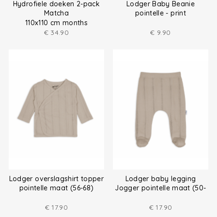
Hydrofiele doeken 2-pack
Lodger Baby Beanie
Matcha
pointelle - print
110x110 cm months
€
34.90
€
9.90
Lodger overslagshirt topper
Lodger baby legging
pointelle maat (56-68)
Jogger pointelle maat (50-
68)
€
17.90
€
17.90