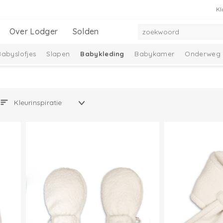
Kl
Over Lodger
Solden
Babyslofjes
Slapen
Babykleding
Babykamer
Onderweg
adeausets
Nieuwe collectie
Ciumbelle Collectie
Solid Collec