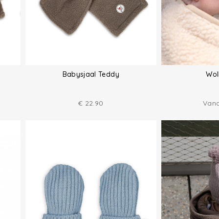
Babysjaal Teddy
Wol
€
22.90
Van