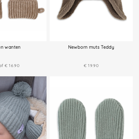
en wanten
Newborn muts Teddy
af
€
16.90
€
19.90