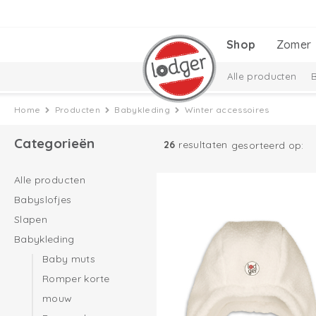
Shop
Zomer
Alle producten
Babyuitzetlijst
C
Home
Producten
Babykleding
Winter accessoires
Taslon Collectie
Categorieën
26
resultaten
gesorteerd op:
Alle producten
Babyslofjes
Slapen
Babykleding
Baby muts
Romper korte
mouw