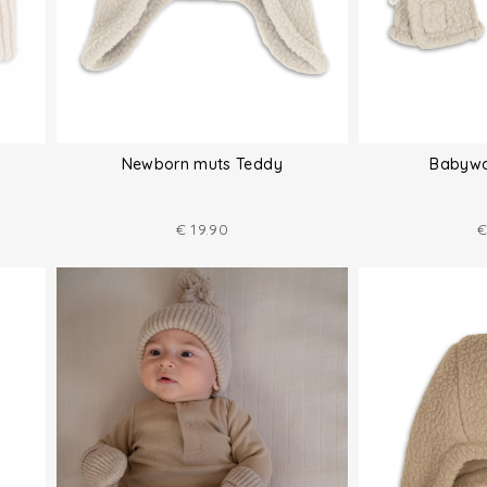
Newborn muts Teddy
Babywa
€
19.90