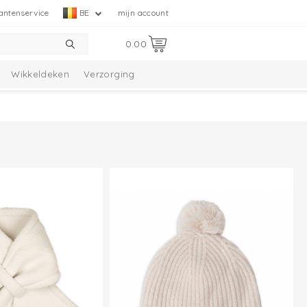
antenservice
BE
mijn account
0.00
Wikkeldeken
Verzorging
tie
Melange Collectie