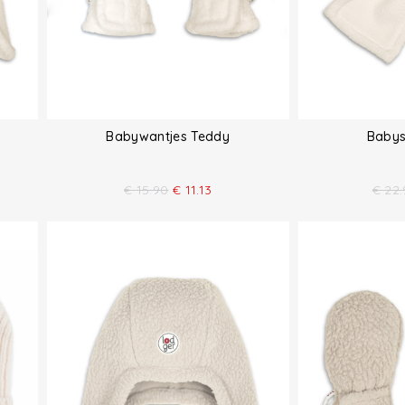
Babywantjes Teddy
Babys
€
15.90
€
11.13
€
22