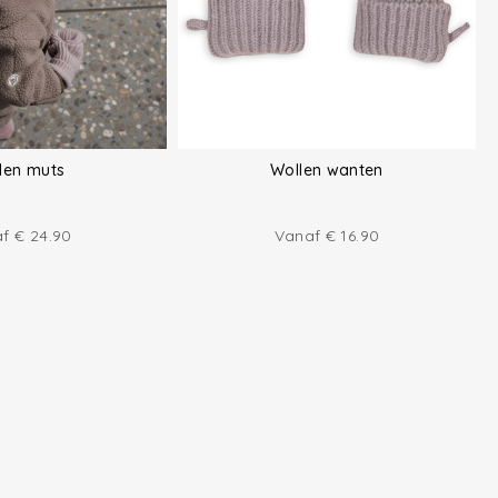
len muts
Wollen wanten
af
€
24.90
Vanaf
€
16.90