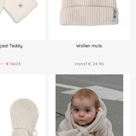
jaal Teddy
Wollen muts
.90
€
16.03
Vanaf
€
24.90