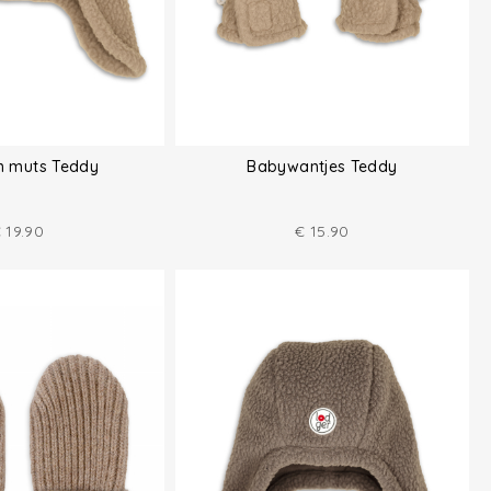
 muts Teddy
Babywantjes Teddy
€
19.90
€
15.90