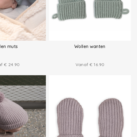
len muts
Wollen wanten
af
€
24.90
Vanaf
€
16.90