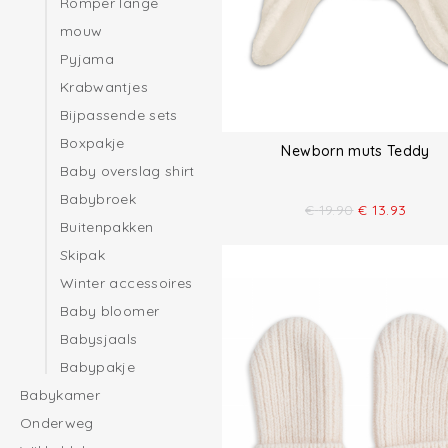
Romper lange
mouw
Pyjama
Krabwantjes
Bijpassende sets
Boxpakje
Newborn muts Teddy
Baby overslag shirt
Babybroek
€
19.90
€
13.93
Buitenpakken
Skipak
Winter accessoires
Baby bloomer
Babysjaals
Babypakje
Babykamer
Onderweg