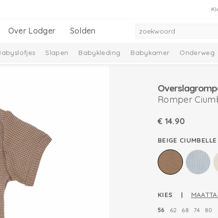
Kl
Over Lodger
Solden
Babyslofjes
Slapen
Babykleding
Babykamer
Onderweg
adeausets
Nieuwe collectie
Ciumbelle Collectie
Solid Collec
Overslagromp
Romper Ciumbe
€
14.90
BEIGE CIUMBELLE
KIES |
MAATTA
56
62
68
74
80