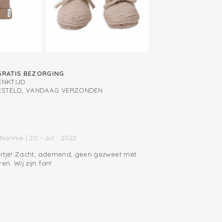
; ademend en zacht
- en uittrekken door overslag
GRATIS BEZORGING
ENKTIJD
BESTELD, VANDAAG VERZONDEN
Nannie | 20 - Jul - 2022
rtje! Zacht, ademend, geen gezweet met
n. Wij zijn fan!