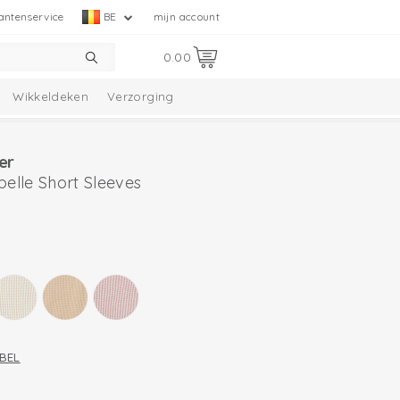
antenservice
BE
mijn account
0.00
Wikkeldeken
Verzorging
tie
Melange Collectie
er
lle Short Sleeves
BEL