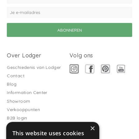
Over Lodger
Volg ons
Geschiedenis van Lodger
Contact
Blog
Information Center
Showroom
Verkooppunten
B2B login
×
Buitenslaapzakken
This website uses cookies
Word verkooppartner