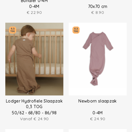
Bundler 0-4M
0-4M
70x70 cm
€
22.90
€
8.90
Lodger Hydrofiele Slaapzak
Newborn slaapzak
0,3 TOG
50/62 - 68/80 - 86/98
0-4M
Vanaf
€
24.90
€
24.90