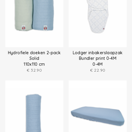
Hydrofiele doeken 2-pack
Lodger inbakerslaapzak
Solid
Bundler print 0-4M
110x110 cm
0-4M
€
32.90
€
22.90