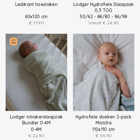
Ledikant hoeslaken
Lodger Hydrofiele Slaapzak
0,3 TOG
60x120 cm
50/62 - 68/80 - 86/98
€
17.90
Vanaf
€
24.90
Lodger inbakerslaapzak
Hydrofiele doeken 2-pack
Bundler 0-4M
Matcha
0-4M
110x110 cm
€
22.90
€
34.90