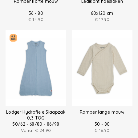
Romper korte mouw
Ledikant hoeslaken
56 - 80
60x120 cm
€
14.90
€
17.90
Lodger Hydrofiele Slaapzak
Romper lange mouw
0,3 TOG
50/62 - 68/80 - 86/98
50 - 80
Vanaf
€
24.90
€
16.90