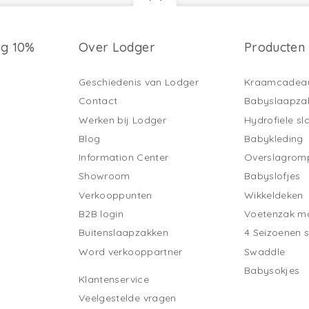
ng 10%
Over Lodger
Producten
Geschiedenis van Lodger
Kraamcadea
Contact
Babyslaapza
Werken bij Lodger
Hydrofiele s
Blog
Babykleding
Information Center
Overslagrom
Showroom
Babyslofjes
Verkooppunten
Wikkeldeken
B2B login
Voetenzak ma
Buitenslaapzakken
4 Seizoenen 
Word verkooppartner
Swaddle
Babysokjes
Klantenservice
Veelgestelde vragen