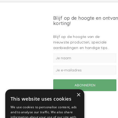
Blijf op de hoogte en ontva
korting!
Blijf op de hoogte van de
nieuwste producten, speciale
aanbiedingen en handige tips.
×
This website uses cookies
We use cookies to personalise content, ads
and to analyse our traffic. We also share
information about your use of our site with