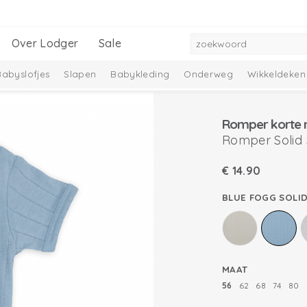
Over Lodger
Sale
Babyslofjes
Slapen
Babykleding
Onderweg
Wikkeldeken
mbelle Collectie
Melange Collectie
Romper korte
Romper Solid
€
14.90
BLUE FOGG SOLI
MAAT
56
62
68
74
80