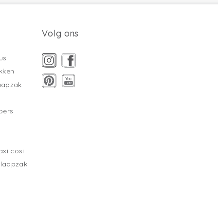
Volg ons
us
kken
laapzak
pers
xi cosi
slaapzak