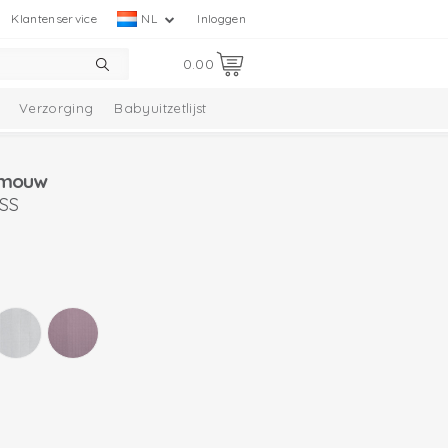
Klantenservice
NL
Inloggen
0.00
Verzorging
Babyuitzetlijst
 mouw
 SS
D