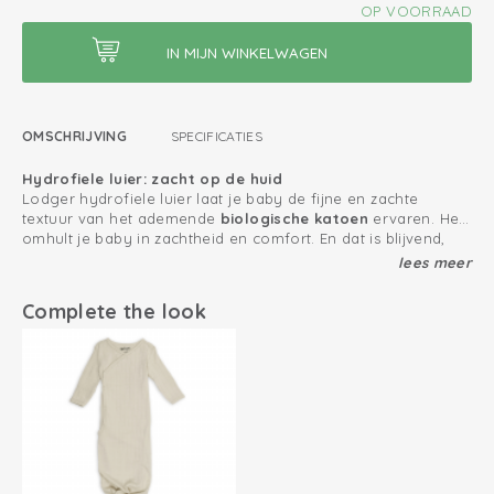
OP VOORRAAD
OMSCHRIJVING
SPECIFICATIES
Hydrofiele luier: zacht op de huid
Lodger hydrofiele luier laat je baby de fijne en zachte
textuur van het ademende
biologische katoen
ervaren. Het
omhult je baby in zachtheid en comfort. En dat is blijvend,
ook
na elke wasbeurt
, dankzij onze premium materialen.
lees meer
Zo houd jij je katoen producten zo lang mogelijk mooi
Hoe gebruik ik een hydrofiele luier?
Complete the look
Oeko-Tex gecertificeerd: vrij van schadelijke stoffen
Swaddler hydrofiele luier gebruik je bijvoorbeeld na het
badderen als afdroogdoek, als knuffel- of spuugdoek, als
100% biologisch katoen; ademend en zacht
bescherming over het matras, in de kinderwagen of op het
aankleedkussen. De mogelijkheden zijn eindeloos!
Past perfect in je (luier)tas