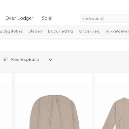
Over Lodger
Sale
Babyslofjes
Slapen
Babykleding
Onderweg
Wikkeldeke
mbelle Collectie
Melange Collectie
: