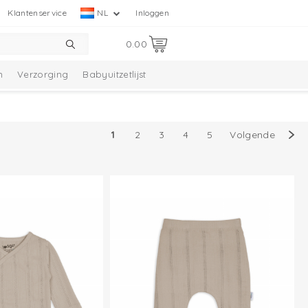
Klantenservice
NL
Inloggen
0.00
n
Verzorging
Babyuitzetlijst
1
2
3
4
5
Volgende