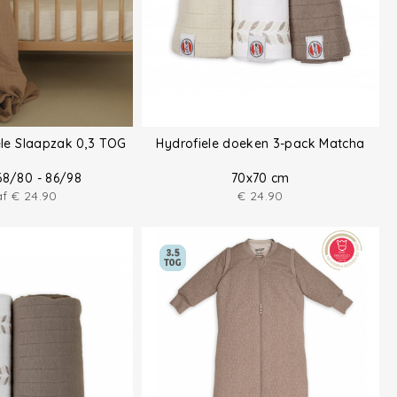
ele Slaapzak 0,3 TOG
Hydrofiele doeken 3-pack Matcha
68/80 - 86/98
70x70 cm
af
€
24.90
€
24.90