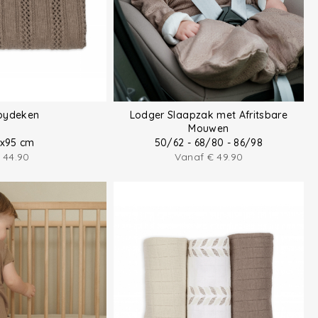
bydeken
Lodger Slaapzak met Afritsbare
Mouwen
x95 cm
50/62 - 68/80 - 86/98
44.90
Vanaf
€
49.90