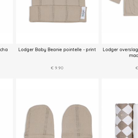
tcha
Lodger Baby Beanie pointelle - print
Lodger overslags
maa
€
9.90