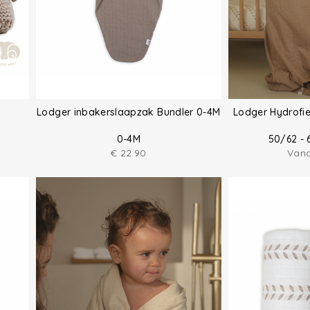
Lodger inbakerslaapzak Bundler 0-4M
Lodger Hydrofi
0-4M
50/62 - 
€
22.90
Van