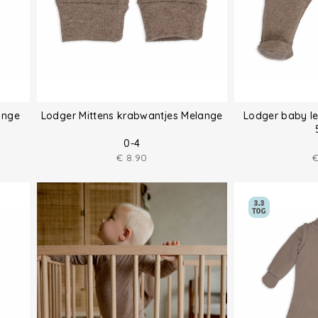
ange
Lodger Mittens krabwantjes Melange
Lodger baby l
0-4
€
8.90