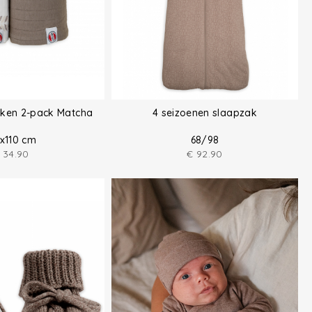
eken 2-pack Matcha
4 seizoenen slaapzak
0x110 cm
68/98
34.90
€
92.90