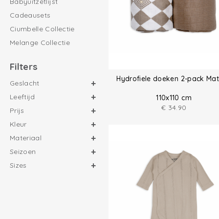
Babyuitzetlijst
Cadeausets
Ciumbelle Collectie
Melange Collectie
Filters
Hydrofiele doeken 2-pack Ma
Geslacht
Leeftijd
110x110 cm
€
34.90
Prijs
Kleur
Materiaal
Seizoen
Sizes