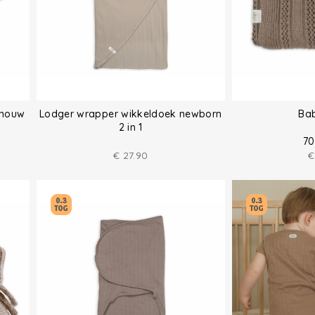
 mouw
Lodger wrapper wikkeldoek newborn
Ba
2 in 1
70
€
27.90
€