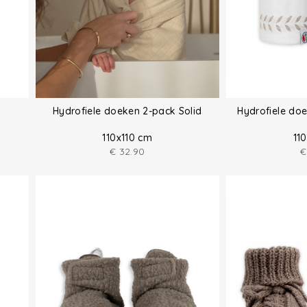
Hydrofiele doeken 2-pack Solid
Hydrofiele do
110x110 cm
11
€
32.90
€