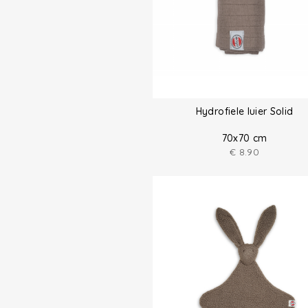
Hydrofiele luier Solid
70x70 cm
€
8.90