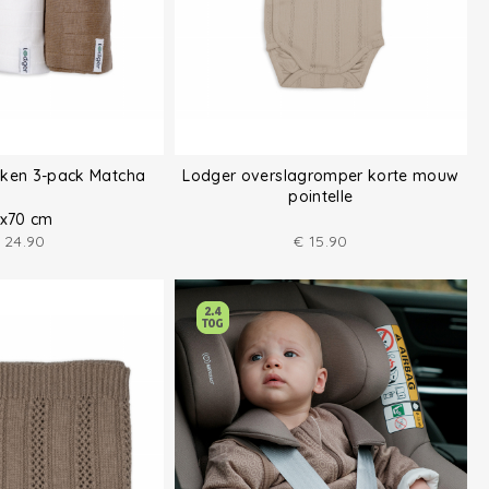
eken 3-pack Matcha
Lodger overslagromper korte mouw
pointelle
x70 cm
24.90
€
15.90