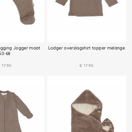
egging Jogger maat
Lodger overslagshirt topper melange
50-68
€
17.90
€
17.90