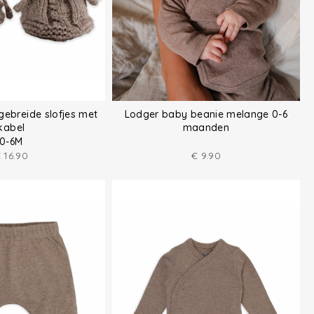
gebreide slofjes met
Lodger baby beanie melange 0-6
kabel
maanden
0-6M
€
16.90
€
9.90