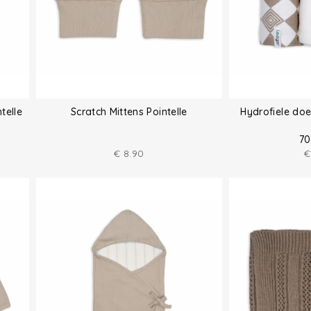
telle
Scratch Mittens Pointelle
Hydrofiele do
70
€
8.90
€