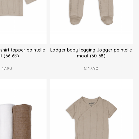
hirt topper pointelle
Lodger baby legging Jogger pointelle
t (56-68)
maat (50-68)
€
17.90
€
17.90