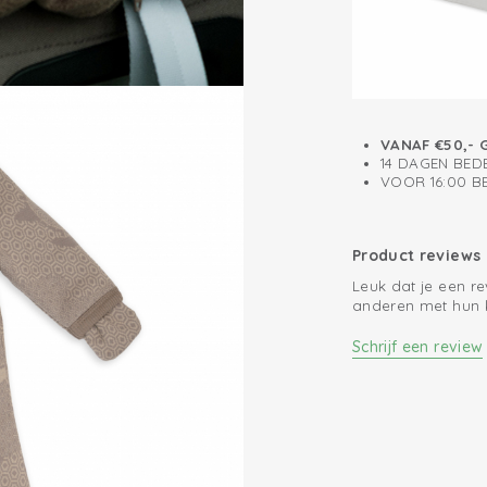
voor onderweg: leg
bed zonder te ho
Gemakkelijk ver
De kleinste maat 
je pasgeboren bab
slaapzakken zijn i
maat 86/98.
VANAF €50,- 
14 DAGEN BED
VOOR 16:00 
Product reviews
Leuk dat je een r
anderen met hun 
Schrijf een review