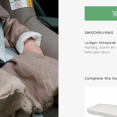
OMSCHRIJVING
Lodger Slaapzak 
Handig, warm en 
hele jaar door.
De Lodger slaapz
2.4 TOG
waarde 2.4 is een
Hoogwaardig mat
van zacht katoen 
wassen
babyslaapzak opti
Complete the lo
baby. Dankzij de 
Oeko-Tex gecerti
deze babyslaapzak
luchtig in de lente.
Afritsbare mou
De slimme rits met
Deelbare rits me
de achterkant. Zo
zonder wakker te
Maat 50/62 hee
geschikt voor gebr
baby zichzelf k