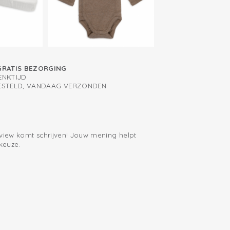
 je kindje rechtstreeks vanuit de auto in
even omkleden.
schonen dankzij rits tot op achterkant
(50/62) is voorzien van krabwantjes, zodat
y zich niet per ongeluk open krabt. De
n verschillende maten beschikbaar tot
GRATIS BEZORGING
ENKTIJD
BESTELD, VANDAAG VERZONDEN
eview komt schrijven! Jouw mening helpt
keuze.