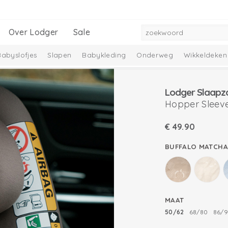
Over Lodger
Sale
Babyslofjes
Slapen
Babykleding
Onderweg
Wikkeldeken
mbelle Collectie
Melange Collectie
Lodger Slaapz
Hopper Sleeve
€
49.90
BUFFALO MATCHA
MAAT
50/62
68/80
86/9