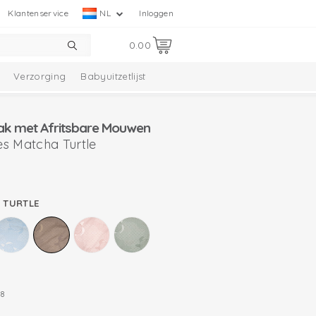
Klantenservice
NL
Inloggen
0.00
Verzorging
Babyuitzetlijst
ak met Afritsbare Mouwen
s Matcha Turtle
 TURTLE
8