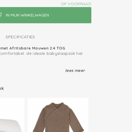
OP VOORRAAD
SPECIFICATIES
met Afritsbare Mouwen 2.4 TOG
comfortabel: dé ideale babyslaapzak het
ak met afritsbare mouwen en TOG-
lees meer
 must-have voor iedere ouder. Gemaakt
eriaal, blijft mooi na veelvoudig
met het Oeko-Tex keurmerk, biedt deze
male veiligheid en comfort voor jouw
ok
handige afritsbare mouwen gebruik je
ficeerd: vrij van schadelijke stoffen
 het hele jaar door warm in de winter,
wen
 drie sluiters loopt helemaal door tot aan
t 3 sluiters voor gebruik in autostoel
 kun je je baby eenvoudig verschonen
 maken. Bovendien is deze baby slaapzak
ft krabwantjes die voorkomen dat je
uik in de autostoel of Maxi-Cosi. Ideaal
rabt