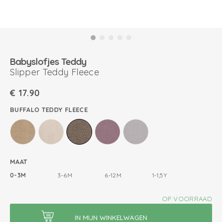
Babyslofjes Teddy
Slipper Teddy Fleece
€
17.90
BUFFALO TEDDY FLEECE
MAAT
0-3M
3-6M
6-12M
1-1,5Y
OP VOORRAAD