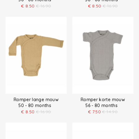
€
8.50
€
16.90
€
8.50
€
16.90
Romper lange mouw
Romper korte mouw
50 - 80 months
56 - 80 months
€
8.50
€
16.90
€
7.50
€
14.90