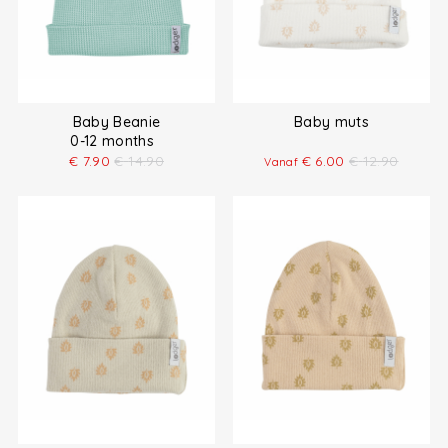
Baby Beanie
Baby muts
0-12 months
€
7.90
€
14.90
€
6.00
€
12.90
Vanaf