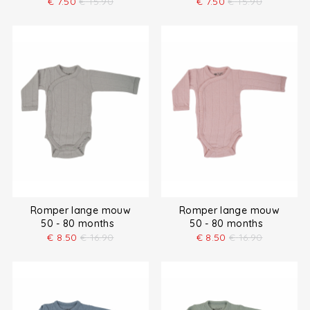
€
7.50
€
15.90
€
7.50
€
15.90
Romper lange mouw
Romper lange mouw
50 - 80 months
50 - 80 months
€
8.50
€
16.90
€
8.50
€
16.90