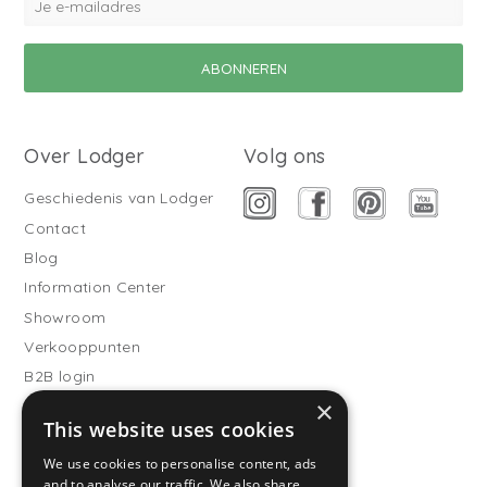
Over Lodger
Volg ons
Geschiedenis van Lodger
Contact
Blog
Information Center
Showroom
Verkooppunten
B2B login
×
Buitenslaapzakken
This website uses cookies
Word verkooppartner
We use cookies to personalise content, ads
Klantenservice
and to analyse our traffic. We also share