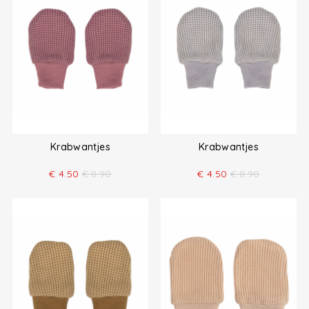
Krabwantjes
Krabwantjes
€
4.50
€
8.90
€
4.50
€
8.90