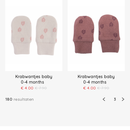
Krabwantjes baby
Krabwantjes baby
0-4 months
0-4 months
€
4.00
€
7.90
€
4.00
€
7.90
180
resultaten
3