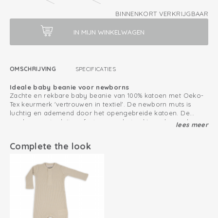
BINNENKORT VERKRIJGBAAR
OMSCHRIJVING
SPECIFICATIES
Ideale baby beanie voor newborns
Zachte en rekbare baby beanie van 100% katoen met Oeko-
Tex keurmerk 'vertrouwen in textiel'. De newborn muts is
luchtig en ademend door het opengebreide katoen. De
newborn muts sluit perfect aan op het nekje en langs de
lees meer
Ook leuk te combineren met de andere producten uit onze
oren van je baby door het rekbare katoen. De babymuts is
Ciumbelle collectie
meteen vanaf de geboorte te gebruiken.
Complete the look
Gebreid katoen; ademend en zacht
Geen naden en stiksels