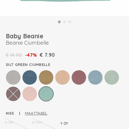
Baby Beanie
Beanie Ciumbelle
€
7.90
€
14.90
-47%
SILT GREEN CIUMBELLE
KIES |
MAATTABEL
0-6M
6-12M
1-2Y