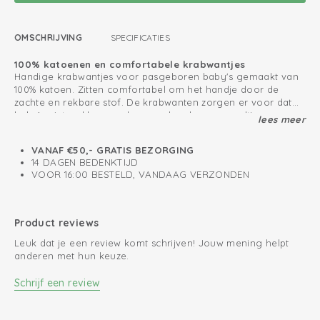
OMSCHRIJVING
SPECIFICATIES
100% katoenen en comfortabele krabwantjes
Handige krabwantjes voor pasgeboren baby's gemaakt van
100% katoen. Zitten comfortabel om het handje door de
zachte en rekbare stof. De krabwanten zorgen er voor dat
baby's niet wakker worden van de scherpe nageltjes.
lees meer
Creëer een leuke baby set met onze
Baby Essentials lijn
.
Oeko-Tex gecertificeerd: vrij van schadelijke stoffen
VANAF €50,- GRATIS BEZORGING
14 DAGEN BEDENKTIJD
Zacht en rekbaar katoen
VOOR 16:00 BESTELD, VANDAAG VERZONDEN
Wantjes voorkomen dat baby's zichzelf krabben
Product reviews
Leuk dat je een review komt schrijven! Jouw mening helpt
anderen met hun keuze.
Schrijf een review