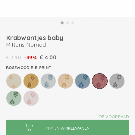
Krabwantjes baby
Mittens Nomad
€
4.00
€
7.90
-49%
ROSEWOOD RIB PRINT
OP VOORRAAD