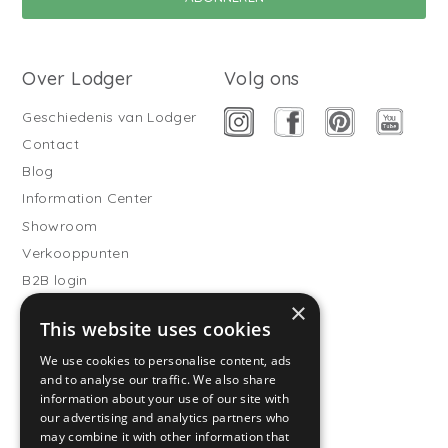
Over Lodger
Volg ons
Geschiedenis van Lodger
Contact
Blog
Information Center
Showroom
Verkooppunten
B2B login
×
Buitenslaapzakken
This website uses cookies
Word verkooppartner
We use cookies to personalise content, ads
Klantenservice
and to analyse our traffic. We also share
information about your use of our site with
Veelgestelde vragen
our advertising and analytics partners who
Verzenden & Bezorgen
may combine it with other information that