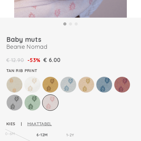
Baby muts
Beanie Nomad
€
6.00
€
12.90
-53%
TAN RIB PRINT
KIES |
MAATTABEL
0-6M
6-12M
1-2Y