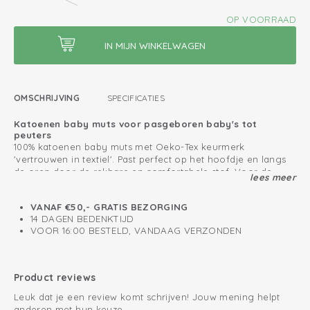
OP VOORRAAD
OMSCHRIJVING
SPECIFICATIES
Katoenen baby muts voor pasgeboren baby's tot
peuters
100% katoenen baby muts met Oeko-Tex keurmerk
'vertrouwen in textiel'. Past perfect op het hoofdje en langs
de oren door de rekbare en comfortabele stof. Voor de
lees meer
eerste dagen houden onze newborn mutsjes het hoofdje van
Ook leuk te combineren met onze
Baby Essentials lijn
.
je pasgeboren baby goed warm. Deze babymuts is te
VANAF €50,- GRATIS BEZORGING
verkrijgen in verschillende maten vanaf de geboorte tot 2
Oeko-Tex gecertificeerd: vrij van schadelijke stoffen
14 DAGEN BEDENKTIJD
jaar.
VOOR 16:00 BESTELD, VANDAAG VERZONDEN
Geen naden en stiksels
Zacht en rekbaar katoen
Product reviews
Leuk dat je een review komt schrijven! Jouw mening helpt
anderen met hun keuze.