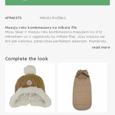
APRAKSTS
PRECES ĪPAŠĪBAS
Mazuļu ratu kombinezons no mīksta flīs
Mūsu Skier ir mazuļu ratu kombinezons mazuļiem no 0-12
mēnešiem un ir izgatavots no mīksta flīsa. Jūsu mazulis var
ērti pārvietoties, pateicoties perfektam dizainam. Piemērots
mājās un ceļā
read more
Mazuļu ziemas kombinezons ir izmantojams mājās vai
ceļojumā.
Nēsājiet ratu kombinezonu arī iekštelpās vai dodieties ārpus
Complete the look
tām. Tādējadi jūsu mazulim būs silti ratos vai sporta ratiņos.
Lai iegūtu papildu siltumu, kombinējiet mazuļa ziemas
kombinezonu ar mūsu Wrapper ietinamo segu, lai jūsu
mazulis būtu gatavs doties ārpus mājas.
Ērta un termoregulējoša kapuce