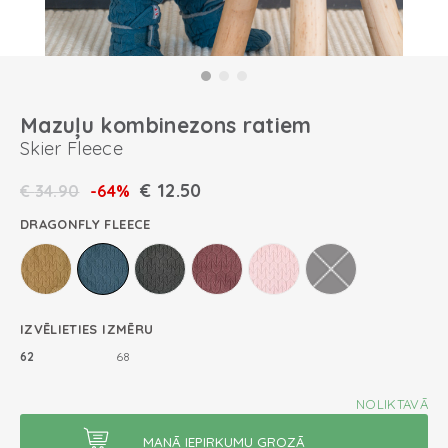
Mazuļu kombinezons ratiem
Skier Fleece
€
12.50
€
34.90
-64%
DRAGONFLY FLEECE
IZVĒLIETIES IZMĒRU
62
68
NOLIKTAVĀ