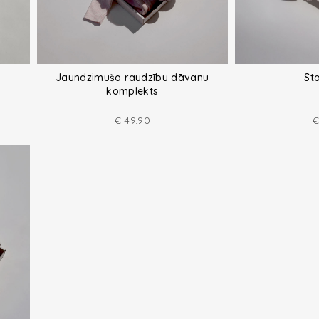
Jaundzimušo raudzību dāvanu
Sta
komplekts
€
49.90
€