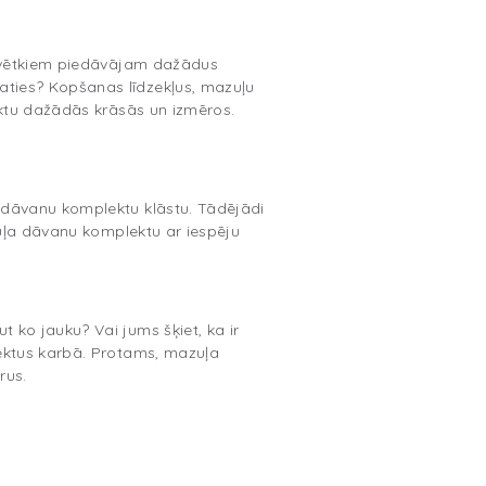
 svētkiem piedāvājam dažādus
ties? Kopšanas līdzekļus, mazuļu
ektu dažādās krāsās un izmēros.
 dāvanu komplektu klāstu. Tādējādi
zuļa dāvanu komplektu ar iespēju
ko jauku? Vai jums šķiet, ka ir
ektus karbā. Protams, mazuļa
rus.