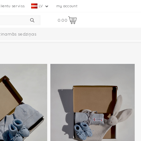
lientu serviss
LV
my account
0.00
tinamās sedziņas
omplekts
Ciumbelle kolekcija