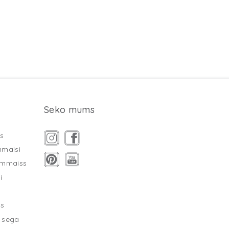
Seko mums
s
mmaisi
ammaiss
i
as
 sega