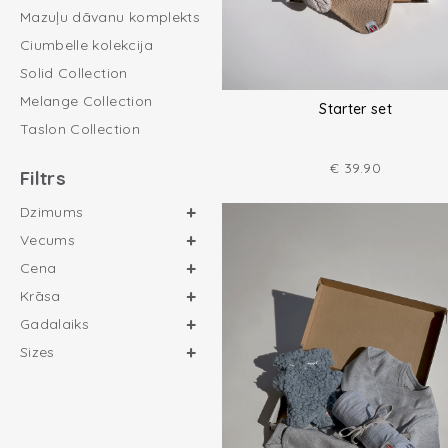
Mazuļu dāvanu komplekts
Ciumbelle kolekcija
Solid Collection
Melange Collection
Starter set
Taslon Collection
€
39.90
Filtrs
Dzimums
Vecums
Cena
Krāsa
Gadalaiks
Sizes