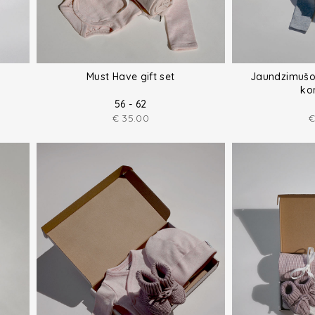
Must Have gift set
Jaundzimušo
ko
56 - 62
€
35.00
€