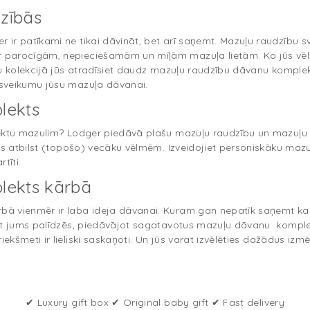
zībās
 ir patīkami ne tikai dāvināt, bet arī saņemt. Mazuļu raudzību
parocīgām, nepieciešamām un mīļām mazuļa lietām. Ko jūs vēla
su kolekcijā jūs atradīsiet daudz mazuļu raudzību dāvanu kompl
sveikumu jūsu mazuļa dāvanai.
lekts
lektu mazulim? Lodger piedāvā plašu mazuļu raudzību un mazuļu
kas atbilst (topošo) vecāku vēlmēm. Izveidojiet personiskāku ma
tīti.
lekts kārbā
 vienmēr ir laba ideja dāvanai. Kuram gan nepatīk saņemt kaut 
rāt jums palīdzēs, piedāvājot sagatavotus mazuļu dāvanu kompl
kšmeti ir lieliski saskaņoti. Un jūs varat izvēlēties dažādus izmē
✔ Luxury gift box ✔ Original baby gift ✔ Fast delivery