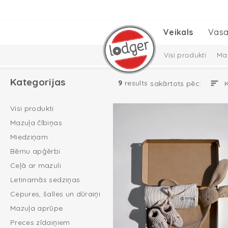
Veikals
Vasa
Visi produkti
Maz
Cepures, šalles un
Kategorijas
9
results
sakārtots pēc:
Solid Collection
Visi produkti
Mazuļa čībiņas
Miedziņam
Bērnu apģērbi
Ceļā ar mazuli
Letinamās sedziņas
Cepures, šalles un dūraiņi
Mazuļa aprūpe
Preces zīdaiņiem