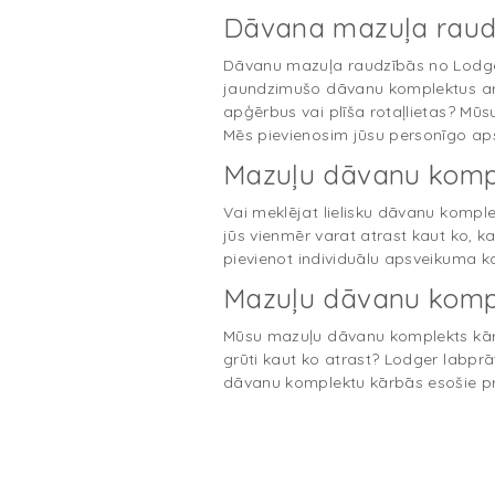
Dāvana mazuļa raud
Dāvanu mazuļa raudzībās no Lodger
jaundzimušo dāvanu komplektus ar 
apģērbus vai plīša rotaļlietas? Mū
Mēs pievienosim jūsu personīgo ap
Mazuļu dāvanu komp
Vai meklējat lielisku dāvanu komp
jūs vienmēr varat atrast kaut ko, 
pievienot individuālu apsveikuma kar
Mazuļu dāvanu komp
Mūsu mazuļu dāvanu komplekts kārbā
grūti kaut ko atrast? Lodger labp
dāvanu komplektu kārbās esošie prie