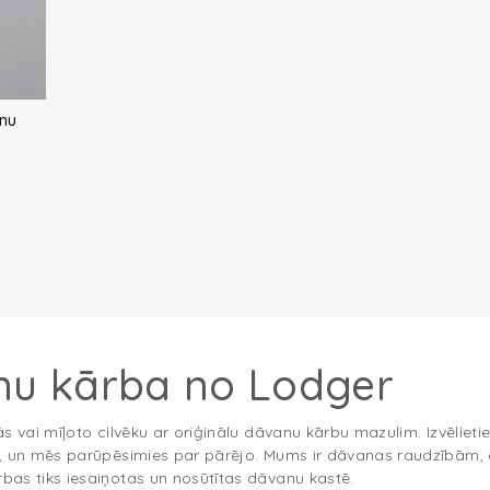
nu
nu kārba no Lodger
s vai mīļoto cilvēku ar oriģinālu dāvanu kārbu mazulim. Izvēlieti
u, un mēs parūpēsimies par pārējo. Mums ir dāvanas raudzībām
as tiks iesaiņotas un nosūtītas dāvanu kastē.