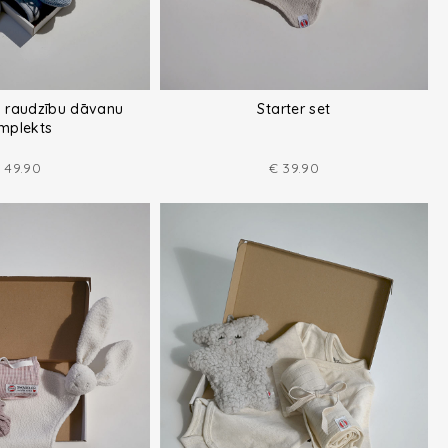
 raudzību dāvanu
Starter set
mplekts
49.90
€
39.90