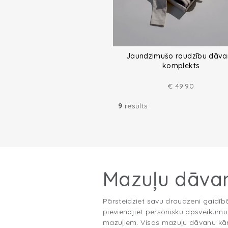
Jaundzimušo raudzību dāva
komplekts
€
49.90
9
results
Mazuļu dāva
Pārsteidziet savu draudzeni gaidībā
pievienojiet personisku apsveikum
mazuļiem. Visas mazuļu dāvanu kārb