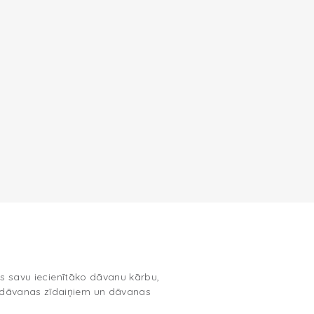
es savu iecienītāko dāvanu kārbu,
, dāvanas zīdaiņiem un dāvanas