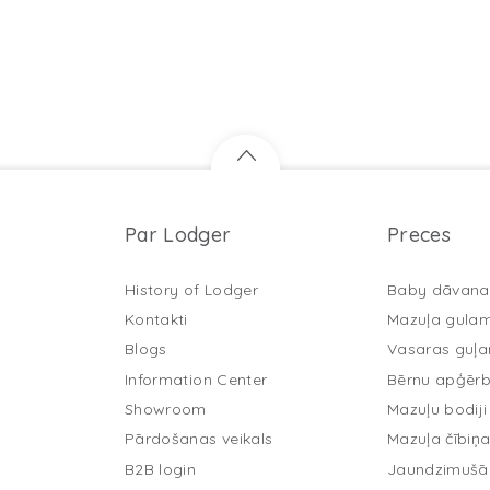
Par Lodger
Preces
History of Lodger
Baby dāvana
Kontakti
Mazuļa gula
Blogs
Vasaras guļ
Information Center
Bērnu apģērb
Showroom
Mazuļu bodiji
Pārdošanas veikals
Mazuļa čībiņ
B2B login
Jaundzimušā