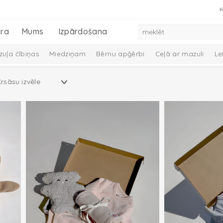
K
ra
Mums
Izpārdošana
uļa čībiņas
Miedziņam
Bērnu apģērbi
Ceļā ar mazuli
Le
 dūraiņi
Mazuļa aprūpe
Preces zīdaiņiem
Mazuļu dāvanu k
Melange Collection
Taslon Collection