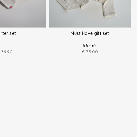
rter set
Must Have gift set
56 - 62
39.90
€
35.00